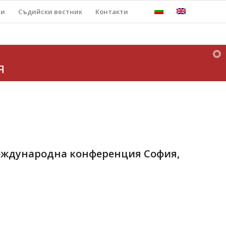
ти
Съдийски вестник
Контакти
я
еждународна конференция София,