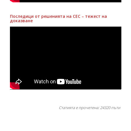
Последици от решенията на СЕС – тежест на
доказване
Статията е прочетена: 24320
пъти