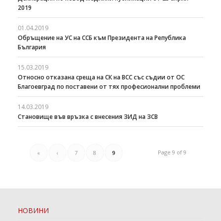
2019
01.04.2019
Обръщение на УС на ССБ към Президента на Република
България
15.03.2019
Относно отказана среща на СК на ВСС със съдии от ОС
Благоевград по поставени от тях професионални проблеми
14.03.2019
Становище във връзка с внесения ЗИД на ЗСВ
Page 9 of 9
«
‹
7
8
9
НОВИНИ