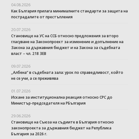
04.08.2026
Как България прилага минималните стандарти за защита на
пострадалите от престъпления
20.07.2026
Становище на УС на ССБ относно предложения за второ
гласуване на Законопроект за изменение и допълнение на
Закона за държавния бюджет и на Закона за съдебната
власт – чл. 218 ЗЕВ
09.07.2026
„Албена“ в съдебната зала: урок по справедливост, който
не се учи, а се преживява
01.07.2026
Искане за институционална реакция относно СРС до
Министър-председателя на РБългария
29.06.2026
Становище на Съюза на съдиите в България относно
законопроекта за държавния бюджет на Република
България за 2026 г.