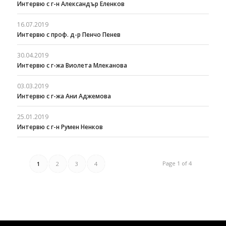
Интервю с г-н Александър Еленков
16.07.2019
Интервю с проф. д-р Пенчо Пенев
30.04.2019
Интервю с г-жа Виолета Млеканова
03.03.2019
Интервю с г-жа Ани Аджемова
25.01.2019
Интервю с г-н Румен Ненков
Page 1 of 4
1
2
3
4