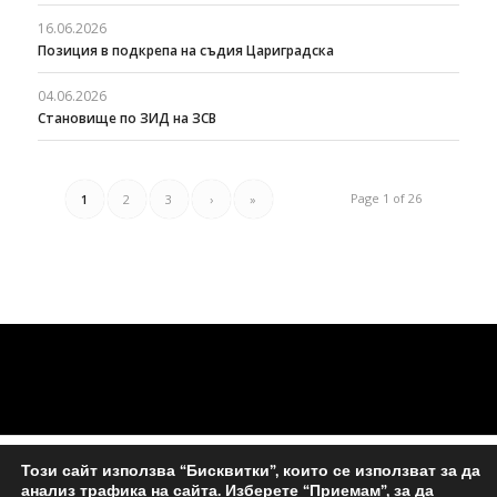
16.06.2026
Позиция в подкрепа на съдия Цариградска
04.06.2026
Становище по ЗИД на ЗСВ
Page 1 of 26
1
2
3
›
»
Този сайт използва “Бисквитки”, които се използват за да
анализ трафика на сайта. Изберете “Приемам”, за да