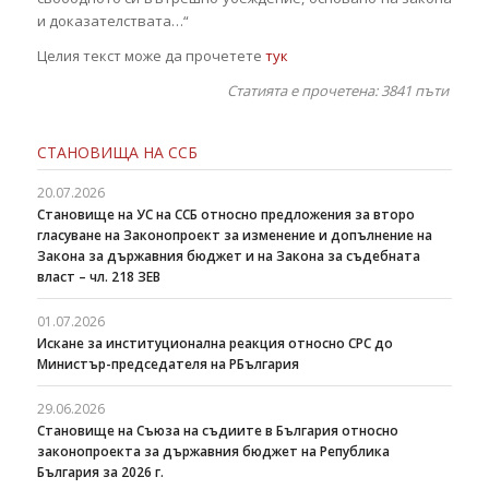
и доказателствата…“
Целия текст може да прочетете
тук
Статията е прочетена: 3841
пъти
СТАНОВИЩА НА ССБ
20.07.2026
Становище на УС на ССБ относно предложения за второ
гласуване на Законопроект за изменение и допълнение на
Закона за държавния бюджет и на Закона за съдебната
власт – чл. 218 ЗЕВ
01.07.2026
Искане за институционална реакция относно СРС до
Министър-председателя на РБългария
29.06.2026
Становище на Съюза на съдиите в България относно
законопроекта за държавния бюджет на Република
България за 2026 г.