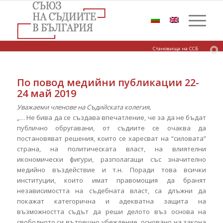
Становища на ССБ
По повод медийни публикации 22-
24 май 2019
Уважаеми членове на Съдийската колегия,
„… Не бива да се създава впечатление, че за да не бъдат
публично обругавани, от съдиите се очаква да
постановяват решения, които се харесват на “силовата”
страна, на политическата власт, на влиятелни
икономически фигури, разполагащи със значително
медийно въздействие и т.н. Поради това всички
институции, които имат правомощия да бранят
независимостта на съдебната власт, са длъжни да
покажат категорична и адекватна защита на
възможността съдът да реши делото въз основа на
свободното си вътрешно убеждение, основано на закона