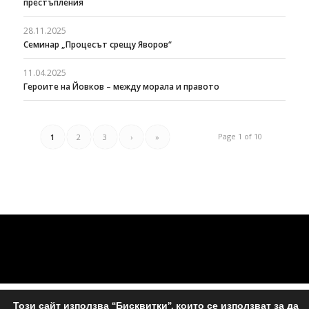
престъпления
28.11.2025
Семинар „Процесът срещу Яворов“
11.04.2025
Героите на Йовков – между морала и правото
Page 1 of 10
1
2
3
›
»
Този сайт използва “Бисквитки”, които се използват за да