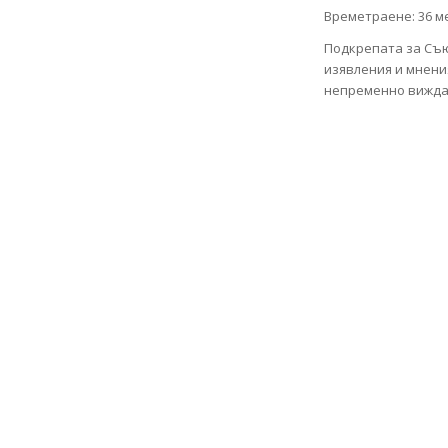
Времетраене: 36 ме
Подкрепата за Съю
изявления и мнени
непременно виждан