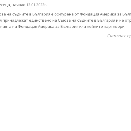
сеца, начало 13.01.2023г.
за на съдиите в България е осигурена от Фондация Америка за Бъл
я принадлежат единствено на Съюза на съдиите в България и не от
ията на Фондация Америка за България или нейните партньори.
Статията е п