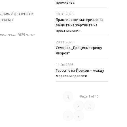
преживява
гария. Изразените
18.05.2026
разяват
Практически материали за
защита на жертвите на
престъпления
рочетена: 1675
пъти
28.11.2025
Семинар „Процесът срещу
Яворов“
11.04.2025
Героите на Йовков – между
морала и правото
Page 1 of 10
1
2
3
›
»