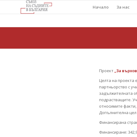
Начало
За нас
Проект
„За върхов
Целта на проекта 
партньорство с уч
задължителната о
подрастващите. Уч
относимите факти, 
Допълнителна цел н
Финансирана стран
Финансиране: 342,