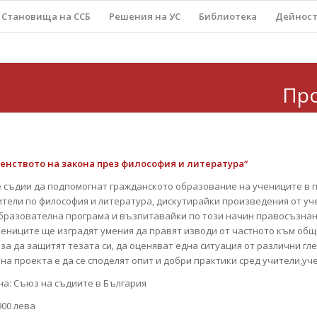
Становища на ССБ
Решения на УС
Библиотека
Дейнос
Пр
енството на закона през философия и литература“
е съдии да подпомогнат гражданското образование на учениците в 
ители по философия и литература, дискутирайки произведения от уч
бразователна програма и възпитавайки по този начин правосъзнан
ениците ще изградят умения да правят изводи от частното към общ
за да защитят тезата си, да оценяват една ситуация от различни гле
а проекта е да се споделят опит и добри практики сред учители,уч
а: Съюз на съдиите в България
900 лева