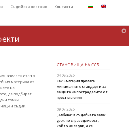
ти
Съдийски вестник
Контакти
оекти
СТАНОВИЩА НА ССБ
04.08.2026
гимназиален етап в
Как България прилага
ебния материал от
минималните стандарти за
ието на
защита на пострадалите от
ото, да подбират
престъпления
дни точки.
еници и съдии.
09.07.2026
„Албена“ в съдебната зала:
урок по справедливост,
който не се учи, а се