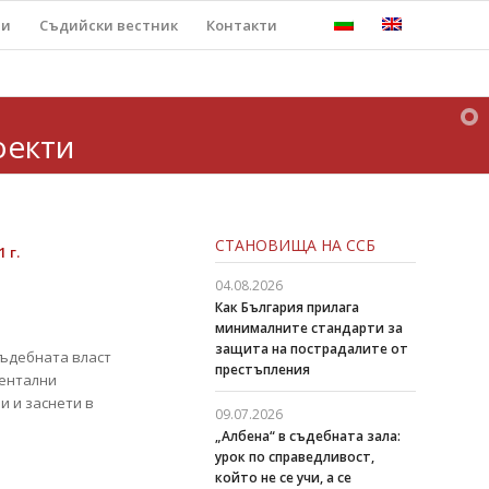
ти
Съдийски вестник
Контакти
оекти
СТАНОВИЩА НА ССБ
 г.
04.08.2026
Как България прилага
минималните стандарти за
защита на пострадалите от
съдебната власт
престъпления
ментални
и и заснети в
09.07.2026
„Албена“ в съдебната зала:
урок по справедливост,
който не се учи, а се