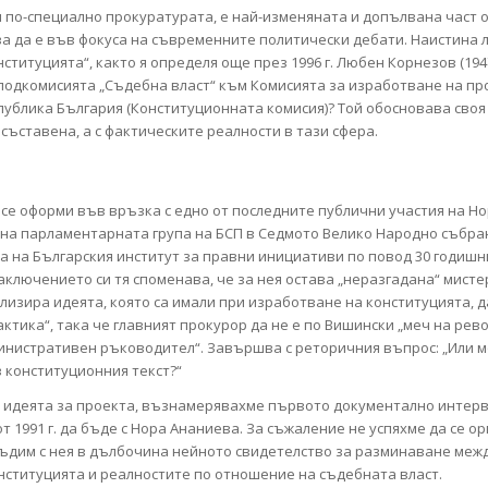
и по-специално прокуратурата, e най-изменяната и допълвана част о
а да е във фокуса на съвременните политически дебати. Наистина ли
нституцията“, както я определя още през 1996 г. Любен Корнезов (1947
подкомисията „Съдебна власт“ към Комисията за изработване на пр
публика България (Конституционната комисия)? Той обосновава своя 
 съставена, а с фактическите реалности в тази сфера.
 се оформи във връзка с едно от последните публични участия на Но
л на парламентарната група на БСП в Седмото Велико Народно събран
аса на Българския институт за правни инициативи по повод 30 годишн
аключението си тя споменава, че за нея остава „неразгадана“ мисте
лизира идеята, която са имали при изработване на конституцията, да
тика“, така че главният прокурор да не е по Вишински „меч на рево
инистративен ръководител“. Завършва с реторичния въпрос: „Или м
в конституционния текст?“
 идеята за проекта, възнамерявахме първото документално интер
т 1991 г. да бъде с Нора Ананиева. За съжаление не успяхме да се о
съдим с нея в дълбочина нейното свидетелство за разминаване меж
нституцията и реалностите по отношение на съдебната власт.