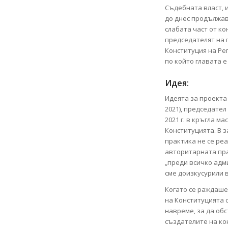
Съдебната власт, 
до днес продължав
слабата част от ко
председателят на 
Конституция на Ре
по който главата е
Идея:
Идеята за проекта
2021), председате
2021 г. в кръгла м
Конституцията. В з
практика не се реа
авторитарната прак
„преди всичко адм
сме доизкусурили 
Когато се раждаше
на Конституцията о
навреме, за да об
създателите на ко