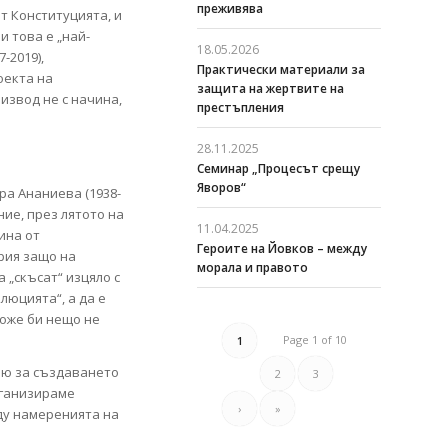
преживява
т Конституцията, и
 това е „най-
18.05.2026
-2019),
Практически материали за
оекта на
защита на жертвите на
извод не с начина,
престъпления
28.11.2025
Семинар „Процесът срещу
Яворов“
ра Ананиева (1938-
ие, през лятото на
11.04.2025
ина от
Героите на Йовков – между
рия защо на
морала и правото
 „скъсат“ изцяло с
люцията“, а да е
оже би нещо не
Page 1 of 10
1
вю за създаването
2
3
рганизираме
›
»
ду намеренията на