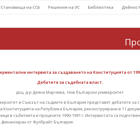
Становища на ССБ
Решения на УС
Библиотека
Дейнос
Пр
кументални интервюта за създаването на Конституцията от 1991
Дебатите за съдебната власт.
доц. д-р Деяна Марчева, Нов български университет
верситет и Съюзът на съдиите в България представят дебатите за 
а Конституцията на Република България, реконструирани в 11 доку
ици в събитията и процесите 1990-1991 г. Интервютата са подготвен
, финансиран от Фулбрайт България.