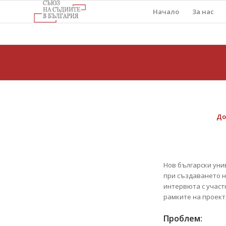
Начало
За нас
До
Нов български уни
при създаването н
интервюта с участн
рамките на проект
Проблем: