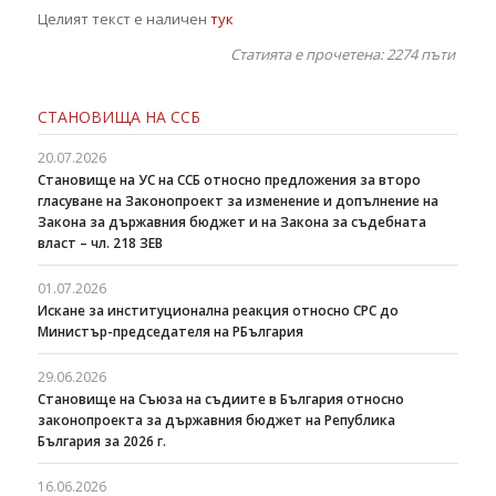
Целият текст е наличен
тук
Статията е прочетена: 2274
пъти
СТАНОВИЩА НА ССБ
20.07.2026
Становище на УС на ССБ относно предложения за второ
гласуване на Законопроект за изменение и допълнение на
Закона за държавния бюджет и на Закона за съдебната
власт – чл. 218 ЗЕВ
01.07.2026
Искане за институционална реакция относно СРС до
Министър-председателя на РБългария
29.06.2026
Становище на Съюза на съдиите в България относно
законопроекта за държавния бюджет на Република
България за 2026 г.
16.06.2026