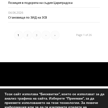
Позиция в подкрепа на съдия Цариградска
04.06.2026
Становище по ЗИД на ЗСВ
Page 1 of 26
1
2
3
›
»
Този сайт използва “Бисквитки”, които се използват за да
анализ трафика на сайта. Изберете “Приемам”, за да
приемете използването на тези технологии. За повече
информация или за да ги изключите отидете на