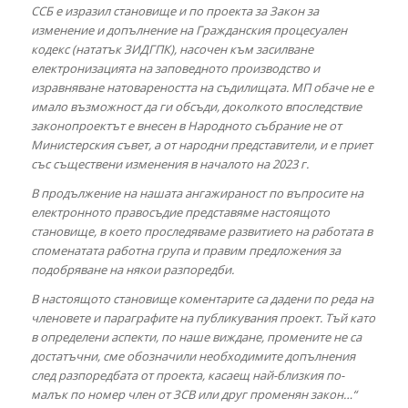
ССБ е изразил становище и по проекта за Закон за
изменение и допълнение на Гражданския процесуален
кодекс (нататък ЗИДГПК), насочен към засилване
електронизацията на заповедното производство и
изравняване натовареността на съдилищата. МП обаче не е
имало възможност да ги обсъди, доколкото впоследствие
законопроектът е внесен в Народното събрание не от
Министерския съвет, а от народни представители, и е приет
със съществени изменения в началото на 2023 г.
В продължение на нашата ангажираност по въпросите на
електронното правосъдие представяме настоящото
становище, в което проследяваме развитието на работата в
споменатата работна група и правим предложения за
подобряване на някои разпоредби.
В настоящото становище коментарите са дадени по реда на
членовете и параграфите на публикувания проект. Тъй като
в определени аспекти, по наше виждане, промените не са
достатъчни, сме обозначили необходимите допълнения
след разпоредбата от проекта, касаещ най-близкия по-
малък по номер член от ЗСВ или друг променян закон…“