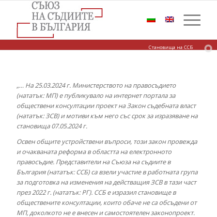
Становища на ССБ
„… На 25.03.2024 г. Министерството на правосъдието
(нататък: МП) е публикувало на интернет портала за
обществени консултации проект на Закон съдебната власт
(нататък: ЗСВ) и мотиви към него със срок за изразяване на
становища 07.05.2024 г.
Освен общите устройствени въпроси, този закон провежда
и очакваната реформа в областта на електронното
правосъдие. Представители на Съюза на съдиите в
България (нататък: ССБ) са взели участие в работната група
за подготовка на изменения на действащия ЗСВ в тази част
през 2022 г. (нататък: РГ). ССБ е изразил становище в
обществените консултации, които обаче не са обсъдени от
МП, доколкото не е внесен и самостоятелен законопроект.