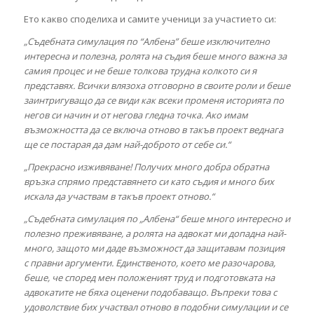
Ето какво споделиха и самите ученици за участието си:
„Съдебната симулация по “Албена” беше
изключително
интересна и полезна, ролята на съдия беше много важна за
самия процес и не беше толкова трудна колкото си я
представях. Всички
влязоха отговорно в своите роли и беше
заинтригуващо да се види как всеки
променя историята по
негов си начин и от негова гледна точка. Ако имам
възможността да се включа отново в такъв проект веднага
ще се постарая да
дам най-доброто от себе си.“
„Прекрасно изживяване! Получих много добра обратна
връзка спрямо представянето си като съдия и много бих
искала да участвам в такъв проект отново.“
„Съдебната симулация по „Албена“ беше много интересно и
полезно преживяване, а ролята на адвокат ми допадна най-
много, защото ми даде възможност да защитавам позиция
с правни аргументи. Единственото, което ме разочарова,
беше, че според мен положеният труд и подготовката на
адвокатите не бяха оценени подобаващо. Въпреки това с
удоволствие бих участвал отново в подобни симулации и се