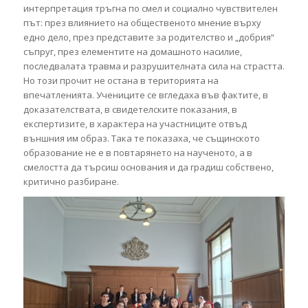
интерпретация тръгна по смел и социално чувствителен
път: през влиянието на общественото мнение върху
едно дело, през представите за родителство и „добрия“
съпруг, през елементите на домашното насилие,
последвалата травма и разрушителната сила на страстта.
Но този прочит не остана в територията на
впечатленията. Учениците се вгледаха във фактите, в
доказателствата, в свидетелските показания, в
експертизите, в характера на участниците отвъд
външния им образ. Така те показаха, че същинското
образование не е в повтарянето на наученото, а в
смелостта да търсиш основания и да градиш собствено,
критично разбиране.