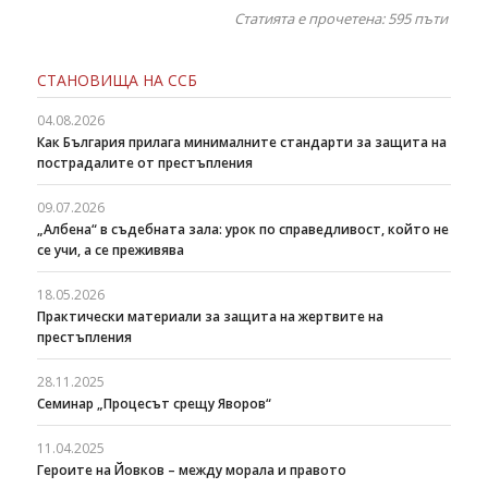
Статията е прочетена: 595
пъти
СТАНОВИЩА НА ССБ
04.08.2026
Как България прилага минималните стандарти за защита на
пострадалите от престъпления
09.07.2026
„Албена“ в съдебната зала: урок по справедливост, който не
се учи, а се преживява
18.05.2026
Практически материали за защита на жертвите на
престъпления
28.11.2025
Семинар „Процесът срещу Яворов“
11.04.2025
Героите на Йовков – между морала и правото