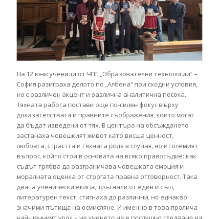
На 12 юни ученици от ЧПГ „Образователни технологии“ –
София разиграха делото по „Албена“ при сходни условия,
но с различен акцент и различна аналитична посока.
Тяхната работа постави още по-силен фокус върху
доказателствата и правните съображения, които могат
да бъдат изведени от тях. В центъра на обсъждането
застанаха човешкият живот като висша ценност,
любовта, страстта и тяхната роля в случая, но и големият
въпрос, който стои в основата на всяко правосъдие: как
съдът трябва да разграничава човешката емоция и
моралната оценка от строгата правна отговорност. Така
двата ученически екипа, тръгнали от един и същ
литературен текст, стигнаха до различни, но еднакво
значими пътища на осмисляне. И именно в това пролича
най-ценният урок – че ученето не е послушно следване на