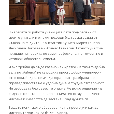
В нелеката си работа учениците бяха подкрепяни от
своите учители и от екип водещи български съдии от
Съюза на съдиите – Константин Кунчев, Мария Танева,
Десислава Поколева и Атанас Атанасов. Тяхното участие
придаде на проекта не само професионална тежест, но и
истински обществен смисъл.
И ако трябва да бъде казано най-кратко – в тази съдебна
зала по „Албена“ не се родиха просто добри ученически
отговори. Родиха се млади хора, които разбраха, че
справедливостта не е удобна дума, а трудна отговорност.
Че свободата без съвест е опасна. Че всяко решение – в
съда и в живота – започва с внимателно слушане, честно
мислене и смелостта да застанеш зад думите си.
Защото истинското образование не просто учи как да
мислиш. То учи как да бъдеш човек.