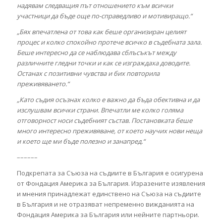
надявам следващия път
отношението към всички
участници да бъде още по-справедливо и мотивиращо.“
„Бях впечатлена от това как беше организиран целият
процес и колко спокойно протече всичко в съдебната зала.
Беше интересно да се наблюдава сблъсъкът между
различните гледни точки и как се изграждаха доводите.
Останах с позитивни чувства и бих повторила
преживяването.“
„Като съдия осъзнах колко е важно да бъда обективна и да
изслушвам всички страни. Впечатли ме колко голяма
отговорност носи съдебният състав. Постановката беше
много интересно преживяване, от което научих нови неща
и което ще ми бъде полезно и занапред.“
––––––
Подкрепата за Съюза на съдиите в България е осигурена
от Фондация Америка за България. Изразените изявления
и мнения принадлежат единствено на Съюза на съдиите
в България и не отразяват непременно вижданията на
Фондация Америка за България или нейните партньори.