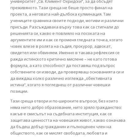
университет „Св. Климент Охридски“, за да обсъдят
преживяното. Тази среща не беше просто финал на
проекта, а неговата най-дълбока кулминация. Там
учениците сравниха своите подходи, мотиви и различни
присъди. Разсъждаваха върху това как са стигнали до
решенията си, какво е повлияло на посоката на
аргументите им и как се променя гледната точка, когато
човек влезе в ролята на съдия, прокурор, адвокат,
свидетел или обвиняем. Именно в такава рефлексия се
ражда истинското критично мислене – не като готова
формула, а като способност да поставяш под въпрос
собствените си изводи, да проверяваш основанията си и
да виждаш колко различно изглежда „обективната
истина“, когато я погледнеш от различни човешки
позиции.
Тази среща отвори и по-широките въпроси, без които
няма нито добро образование, нито зряло гражданство:
какъв е смисълът на съдебната институция, как се
защитава ценността на човешкия живот, какво означава
да бъдеш добър гражданин и пълноценен член на
обществото, как се мислят свободата, любовта и