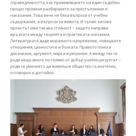
справедливостта, как преживяването на един съдебен
процес променя разбирането за престъпление и
наказание. Това вече не бяха въпроси от учебно
съдържание, а въпроси за живота. И тъкмо затова
проектът има такава стойност – защото направи
връзката между теорията и практиката осезаема.
Литературата даде моралното напрежение, човешките
отношения, ценностите и болката. Правото поиска
доказване, аргумент, мярка и решение. А между тях се
роди нещо много по-голямо от добър учебен резултат –
роди се умението да живееш в общество съзнателно,
отговорно и достойно.