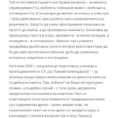
Той ги постави в сърцето на трудни въпроси – за вината,
справедливостта, любовта, човешкия живот, свободата,
отговорността. И ги накара да мислят не отвън, а отвътре
– през действието, през ролята, през напрежението на
решението. Защото да учиш чрез правене означава не
просто да знаеш, а да преживееш знанието. Означава да
превърнеш текста в казус, аргумента – в лична позиция, а
позицията – в отговорност. Именно така ученето
придобива дълбочина: когато литературата престане да
бъде само прочетена и започне да бъде осмислена,
оспорена, защитена и изстрадана.
На 5 юни 2026 г., след месеци подготовка, ученици и
преподаватели от СУ „Св. Паисий Хилендарски “ – гр.
Златица представиха своята версия на делото в зала на
Съдебната палата. Там „Албена“ не беше литературен
спомен, а съдебен случай – с тоги, роли, аргументи,
свидетелски показания и експертизи. Част от
участниците съчетаха елементи от традиционни носии
със съвременни дрехи – силен, видим знак, че
класическият текст не стои далеч от младите хора, а
разговаря с техните въпроси тук и сега. Тяхната