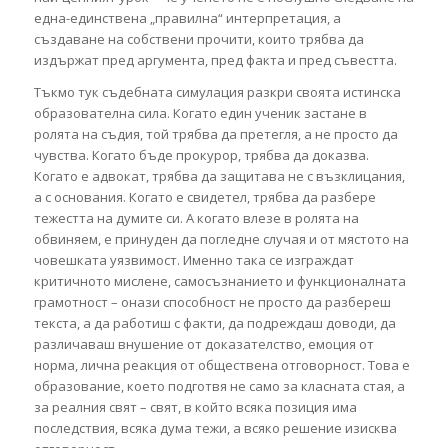
една-единствена „правилна“ интерпретация, а
създаване на собствени прочити, които трябва да
издържат пред аргумента, пред факта и пред съвестта.
Тъкмо тук съдебната симулация разкри своята истинска
образователна сила. Когато един ученик застане в
ролята на съдия, той трябва да претегля, а не просто да
чувства. Когато бъде прокурор, трябва да доказва.
Когато е адвокат, трябва да защитава не с възклицания,
а с основания. Когато е свидетел, трябва да разбере
тежестта на думите си. А когато влезе в ролята на
обвиняем, е принуден да погледне случая и от мястото на
човешката уязвимост. Именно така се изграждат
критичното мислене, самосъзнанието и функционалната
грамотност – онази способност не просто да разбереш
текста, а да работиш с факти, да подреждаш доводи, да
различаваш внушение от доказателство, емоция от
норма, лична реакция от обществена отговорност. Това е
образование, което подготвя не само за класната стая, а
за реалния свят – свят, в който всяка позиция има
последствия, всяка дума тежи, а всяко решение изисква