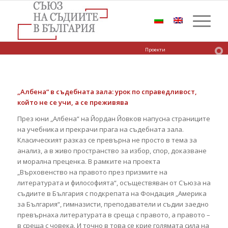
Проекти
„Албена“ в съдебната зала: урок по справедливост,
който не се учи, а се преживява
През юни „Албена“ на Йордан Йовков напусна страниците
на учебника и прекрачи прага на съдебната зала.
Класическият разказ се превърна не просто в тема за
анализ, а в живо пространство за избор, спор, доказване
и морална преценка. В рамките на проекта
„Върховенство на правото през призмите на
литературата и философията“, осъществяван от Съюза на
съдиите в България с подкрепата на Фондация „Америка
за България“, гимназисти, преподаватели и съдии заедно
превърнаха литературата в среща с правото, а правото –
в среща с човека. И точно в това се крие голямата сила на