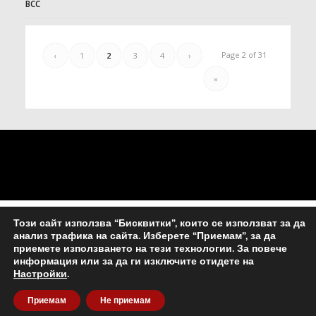
ВСС
Page 2 of 31
‹
1
2
3
4
›
»
Този сайт използва “Бисквитки”, които се използват за да
анализ трафика на сайта. Изберете “Приемам”, за да
приемете използването на тези технологии. За повече
информация или за да ги изключите отидете на
Настройки
.
© Copyright - Съюз на съдиите в България -
Enfold WordPress Theme
Приемам
Не приемам
by Kriesi