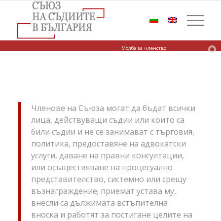
Молба за членство
Членове на Съюза могат да бъдат всички
лица, действуващи съдии или които са
били съдии и не се занимават с търговия,
политика, предоставяне на адвокатски
услуги, даване на правни консултации,
или осъществяване на процесуално
представителство, системно или срещу
възнаграждение; приемат устава му,
внесли са дължимата встъпителна
вноска и работят за постигане целите на