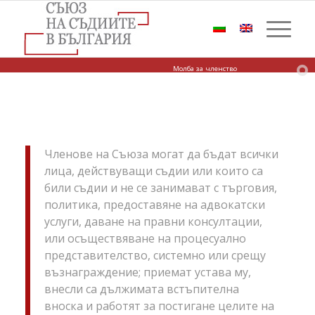
Молба за членство
Членове на Съюза могат да бъдат всички
лица, действуващи съдии или които са
били съдии и не се занимават с търговия,
политика, предоставяне на адвокатски
услуги, даване на правни консултации,
или осъществяване на процесуално
представителство, системно или срещу
възнаграждение; приемат устава му,
внесли са дължимата встъпителна
вноска и работят за постигане целите на