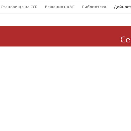
Становища на ССБ
Решения на УС
Библиотека
Дейнос
Се