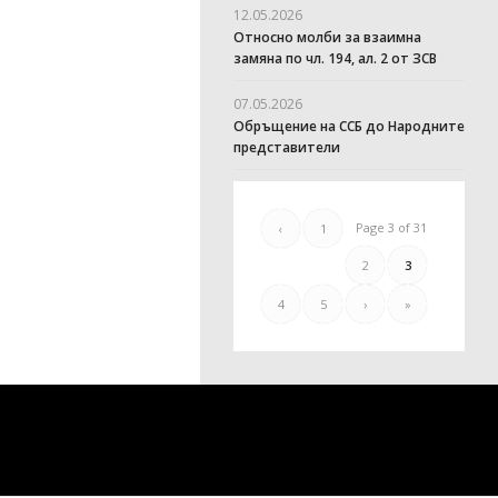
12.05.2026
Относно молби за взаимна
замяна по чл. 194, ал. 2 от ЗСВ
07.05.2026
Обръщение на ССБ до Народните
представители
Page 3 of 31
‹
1
2
3
4
5
›
»