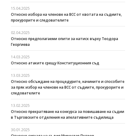
15.04.2025
Относно избора на членове на ВСС от квотата на съдиите,
прокурорите и следователите
02.04.2025
Относно предполагаеми опити за натиск върху Теодора
Георгиева
14.03.2025
Относно атаките срещу Конституционния съд
13.03.2025
Относно обсъждане на процедурите, начините и способите
за пряк избор на членове на ВСС от съдиите, прокурорите и
следователите
13.02.2025
Относно прекратяване на конкурса за повишаване на съдии
в Търговските отделения на апелативните съдилища
30.01.2025
Относно сигнала на съдия Мирослав Петров