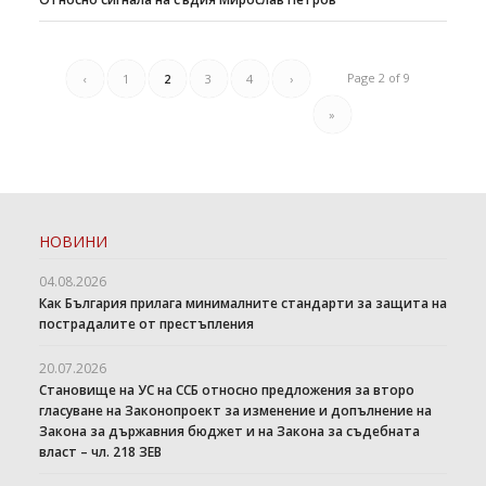
Page 2 of 9
‹
1
2
3
4
›
»
НОВИНИ
04.08.2026
Как България прилага минималните стандарти за защита на
пострадалите от престъпления
20.07.2026
Становище на УС на ССБ относно предложения за второ
гласуване на Законопроект за изменение и допълнение на
Закона за държавния бюджет и на Закона за съдебната
власт – чл. 218 ЗЕВ