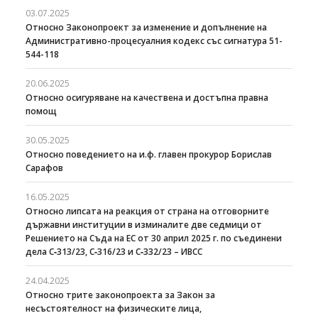
03.07.2025
Относно Законопроект за изменение и допълнение на
Административно-процесуалния кодекс със сигнатура 51-
544-118
20.06.2025
Относно осигуряване на качествена и достъпна правна
помощ
30.05.2025
Относно поведението на и.ф. главен прокурор Борислав
Сарафов
16.05.2025
Относно липсата на реакция от страна на отговорните
държавни институции в изминалите две седмици от
Решението на Съда на ЕС от 30 април 2025 г. по съединени
дела C‑313/23, C‑316/23 и C‑332/23 – ИВСС
24.04.2025
Относно трите законопроекта за Закон за
несъстоятелност на физическите лица,