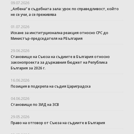
09.07.2026
„Албена“ в съдебната зала: урок по справедливост, който
не се учи, а се преживява
01.07.2026
Искане за институционална реакция относно СРС до
Министър-председателя на РБългария
29.06.2026
Становище на Съюза на съдиите в България относно
законопроекта за държавния бюджет на Република
България за 2026 г.
16.06.2026
Позиция в подкрепа на съдия Цариградска
04.06.2026
Становище по ЗИД на ЗСВ
29.05.2026
Право на отговор от Съюза на съдиите в България