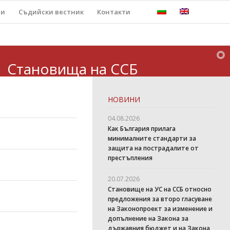
ти
Съдийски вестник
Контакти
Становища на ССБ
НОВИНИ
04.08.2026
Как България прилага
минималните стандарти за
защита на пострадалите от
престъпления
20.07.2026
Становище на УС на ССБ относно
предложения за второ гласуване
на Законопроект за изменение и
допълнение на Закона за
държавния бюджет и на Закона