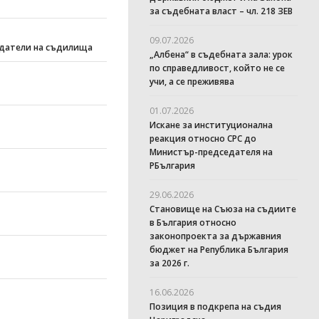
за съдебната власт – чл. 218 ЗЕВ
09.07.2026
седатели на съдилища
„Албена“ в съдебната зала: урок
по справедливост, който не се
учи, а се преживява
01.07.2026
Искане за институционална
реакция относно СРС до
Министър-председателя на
РБългария
29.06.2026
Становище на Съюза на съдиите
в България относно
законопроекта за държавния
бюджет на Република България
за 2026 г.
16.06.2026
Позиция в подкрепа на съдия