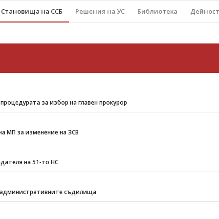
Становища на ССБ
Решения на УС
Библиотека
Дейнос
процедурата за избор на главен прокурор
а МП за изменение на ЗСВ
ателя на 51-то НС
а административните съдилища