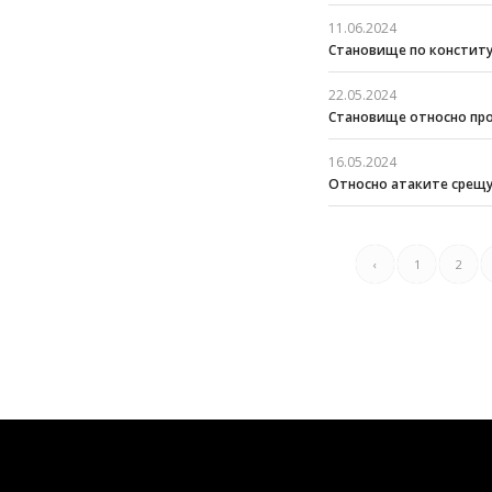
11.06.2024
Становище по конституц
22.05.2024
Становище относно про
16.05.2024
Относно атаките срещу
‹
1
2