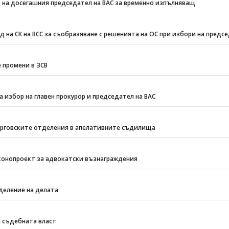
 на досегашния председател на ВАС за временно изпълняващ
 на СК на ВСС за съобразяване с решенията на ОС при избори на пред
 промени в ЗСВ
 избор на главен прокурор и председател на ВАС
ърговските отделения в апелативните съдилища
онопроект за адвокатски възнаграждения
деление на делата
 съдебната власт