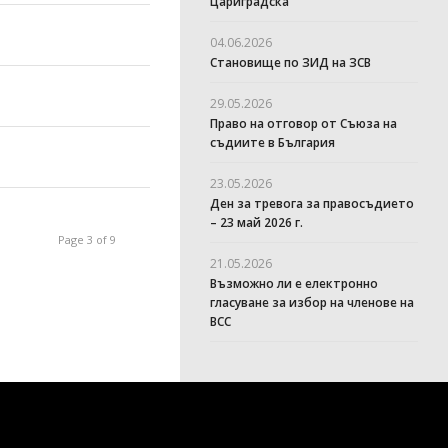
Цариградска
04.06.2026
Становище по ЗИД на ЗСВ
29.05.2026
Право на отговор от Съюза на
съдиите в България
23.05.2026
Ден за тревога за правосъдието
– 23 май 2026 г.
Page 3 of 9
21.05.2026
Възможно ли е електронно
гласуване за избор на членове на
ВСС