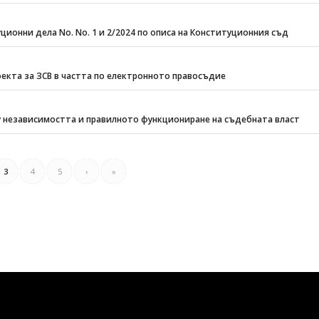
ионни дела No. No. 1 и 2/2024 по описа на Конституционния съд
екта за ЗСВ в частта по електронното правосъдие
 независимостта и правилното функциониране на съдебната власт
3
4
5
›
»