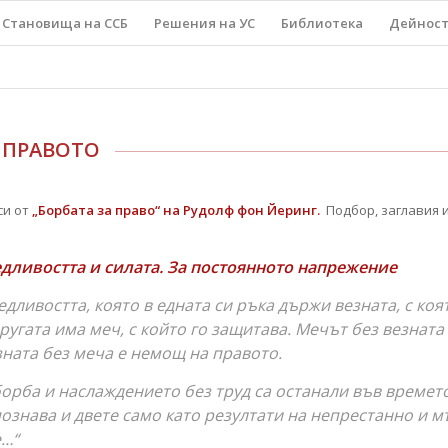
Становища на ССБ
Решения на УС
Библиотека
Дейнос
 ПРАВОТО
си от
„Борбата за право“ на Рудолф фон Йеринг.
Подбор, заглавия и
едливостта и силата. За постоянното напрежение
едливостта, която в едната си ръка държи везната, с ко
другата има меч, с който го защитава. Мечът без везната 
зната без меча е немощ на правото.
орба и наслаждението без труд са останали във времето
ознава и двете само като резултати на непрестанно и 
…“