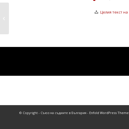
Целия текст на
ПРАВОСЪДИЕ В УСЛОВИЯ НА
ПРЕХОД
© Copyright - Съюз на съдиите в България -
Enfold WordPress Theme 