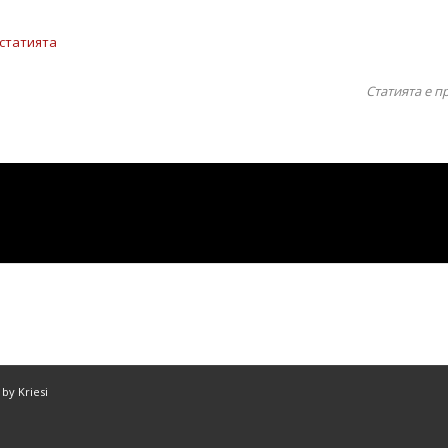
 статията
Статията е п
by Kriesi