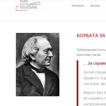
Начало
За нас
БОРБАТА ЗА
Публикуваме откъ
Кристиян Таков.
„…
За справ
Затуй справ
правото, в 
насилие, ве
Мирът без б
Историята п
напрежение