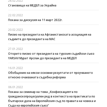
28.02.2022
Становище на МЕДЕЛ за Украйна
22.02.2022
Покана за дискусия на 11 март 2022г.
20.02.2022
Писмо на президента на Афганистанската асоциация на
съдиите до президента на МАС
27.01.2022
Открито писмо от президента на турския съдийски съюз
YARSAV Мурат Арслан до президента на МЕДЕЛ
16.01.2022
Обобщение на някои основни резултати от проучването
относно очакваната съдебна реформа
06.01.2022
Покана за семинар на тема „Конфискацията по
гражданскопроцесуален ред в контекста на практиката по
български дела на Европейския съд по правата на човека и
Съда на европейския съюз“