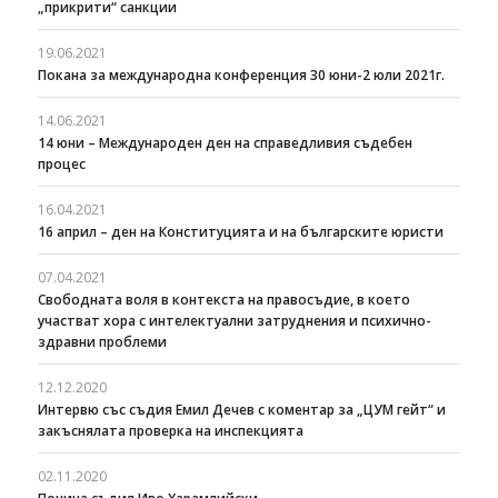
„прикрити“ санкции
19.06.2021
Покана за международна конференция 30 юни-2 юли 2021г.
14.06.2021
14 юни – Международен ден на справедливия съдебен
процес
16.04.2021
16 април – ден на Конституцията и на българските юристи
07.04.2021
Свободната воля в контекста на правосъдие, в което
участват хора с интелектуални затруднения и психично-
здравни проблеми
12.12.2020
Интервю със съдия Емил Дечев с коментар за „ЦУМ гейт“ и
закъснялата проверка на инспекцията
02.11.2020