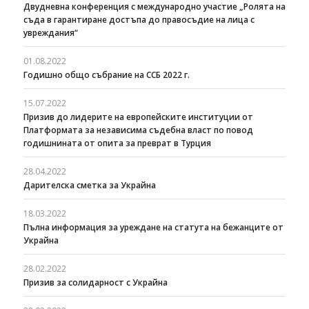
Двудневна конференция с международно участие „Ролята на
съда в гарантиране достъпа до правосъдие на лица с
увреждания“
01.08.2022
Годишно общо събрание на ССБ 2022 г.
15.07.2022
Призив до лидерите на европейските институции от
Платформата за независима съдебна власт по повод
годишнината от опита за преврат в Турция
28.04.2022
Дарителска сметка за Украйна
18.03.2022
Пълна информация за уреждане на статута на бежанците от
Украйна
28.02.2022
Призив за солидарност с Украйна