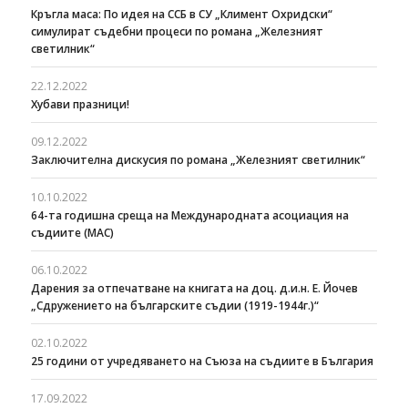
Кръгла маса: По идея на ССБ в СУ „Климент Охридски“
симулират съдебни процеси по романа „Железният
светилник“
22.12.2022
Хубави празници!
09.12.2022
Заключителна дискусия по романа „Железният светилник“
10.10.2022
64-та годишна среща на Международната асоциация на
съдиите (МАС)
06.10.2022
Дарения за отпечатване на книгата на доц. д.и.н. Е. Йочев
„Сдружението на българските съдии (1919-1944г.)“
02.10.2022
25 години от учредяването на Съюза на съдиите в България
17.09.2022