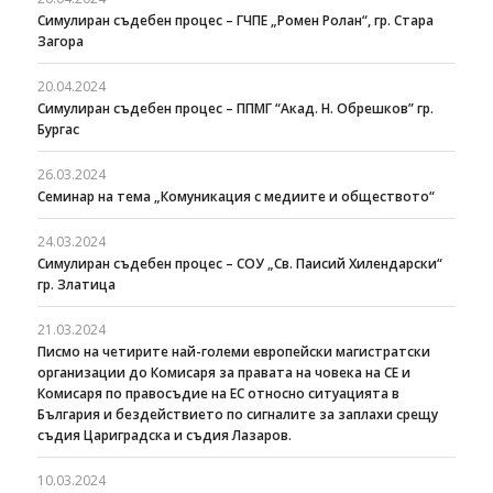
Симулиран съдебен процес – ГЧПЕ „Ромен Ролан“, гр. Стара
Загора
20.04.2024
Симулиран съдебен процес – ППМГ “Акад. Н. Обрешков” гр.
Бургас
26.03.2024
Семинар на тема „Комуникация с медиите и обществото“
24.03.2024
Симулиран съдебен процес – СОУ „Св. Паисий Хилендарски“
гр. Златица
21.03.2024
Писмо на четирите най-големи европейски магистратски
организации до Комисаря за правата на човека на СЕ и
Комисаря по правосъдие на ЕС относно ситуацията в
България и бездействието по сигналите за заплахи срещу
съдия Цариградска и съдия Лазаров.
10.03.2024