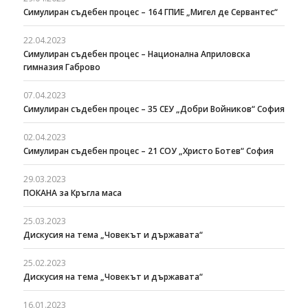
Симулиран съдебен процес – 164 ГПИЕ „Мигел де Сервантес“
22.04.2023
Симулиран съдебен процес – Национална Априловска
гимназия Габрово
07.04.2023
Симулиран съдебен процес – 35 СЕУ „Добри Войников“ София
02.04.2023
Симулиран съдебен процес – 21 СОУ „Христо Ботев“ София
29.03.2023
ПОКАНА за Кръгла маса
25.03.2023
Дискусия на тема „Човекът и държавата“
25.02.2023
Дискусия на тема „Човекът и държавата“
16.01.2023