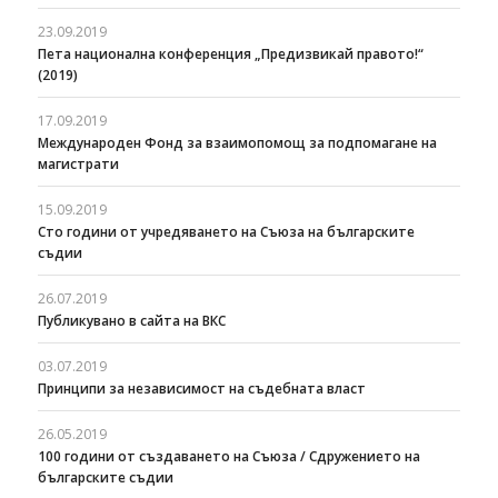
23.09.2019
Пета национална конференция „Предизвикай правото!“
(2019)
17.09.2019
Международен Фонд за взаимопомощ за подпомагане на
магистрати
15.09.2019
Сто години от учредяването на Съюза на българските
съдии
26.07.2019
Публикувано в сайта на ВКС
03.07.2019
Принципи за независимост на съдебната власт
26.05.2019
100 години от създаването на Съюза / Сдружението на
българските съдии