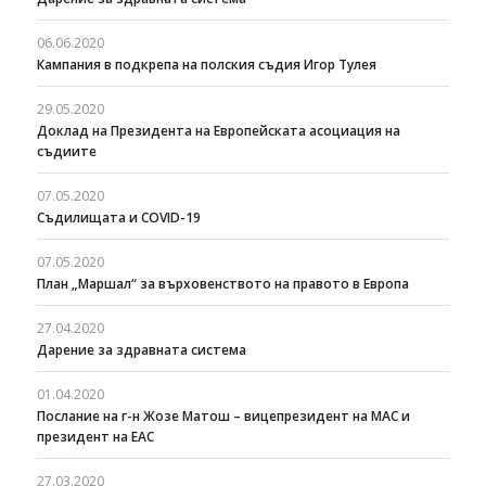
06.06.2020
Кампания в подкрепа на полския съдия Игор Тулея
29.05.2020
Доклад на Президента на Европейската асоциация на
съдиите
07.05.2020
Съдилищата и COVID-19
07.05.2020
План „Маршал“ за върховенството на правото в Европа
27.04.2020
Дарение за здравната система
01.04.2020
Послание на г-н Жозе Матош – вицепрезидент на МАС и
президент на ЕАС
27.03.2020