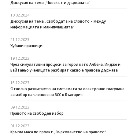
Дискусия на тема „Човекът и държавата“
10.02.2024
Дискусия на тема „Свободата на словото – между
информацията и манипулацията“
21.12.2023
Хубави празници
19.12.2023
Чрез симулативни процеси за герои като Албена, Индже и
Бай Ганьо учениците разбират какво е правова държава
15.12.2023
Относно развитието на системата за електронно гласуване
за избор на членове на ВСС в България
09.12.2023
Правото на свободен избор
01.12.2023
Кръгла маса по проект „Върховенство на правото“