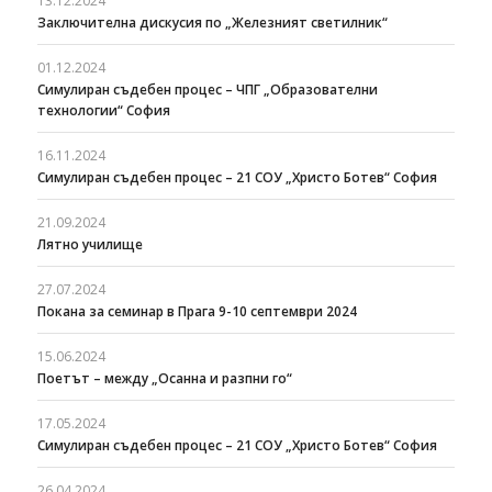
13.12.2024
Заключителна дискусия по „Железният светилник“
01.12.2024
Симулиран съдебен процес – ЧПГ „Образователни
технологии“ София
16.11.2024
Симулиран съдебен процес – 21 СОУ „Христо Ботев“ София
21.09.2024
Лятно училище
27.07.2024
Покана за семинар в Прага 9-10 септември 2024
15.06.2024
Поетът – между „Осанна и разпни го“
17.05.2024
Симулиран съдебен процес – 21 СОУ „Христо Ботев“ София
26.04.2024