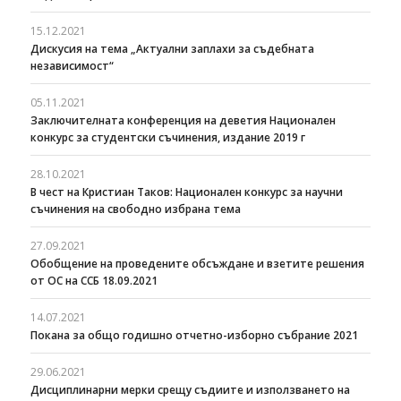
15.12.2021
Дискусия на тема „Актуални заплахи за съдебната
независимост“
05.11.2021
Заключителната конференция на деветия Национален
конкурс за студентски съчинения, издание 2019 г
28.10.2021
В чест на Кристиан Таков: Национален конкурс за научни
съчинения на свободно избрана тема
27.09.2021
Oбобщение на проведените обсъждане и взетите решения
от ОС на ССБ 18.09.2021
14.07.2021
Покана за общо годишно отчетно-изборно събрание 2021
29.06.2021
Дисциплинарни мерки срещу съдиите и използването на