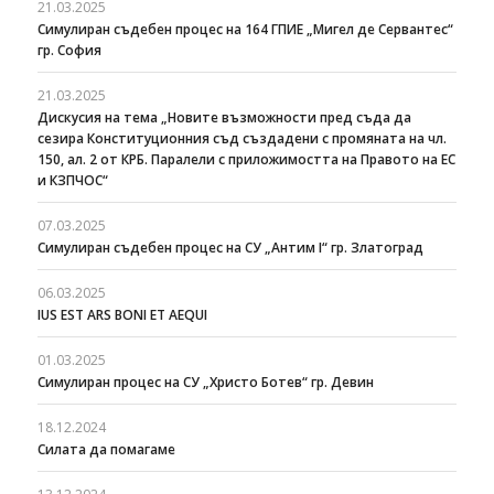
21.03.2025
Симулиран съдебен процес на 164 ГПИЕ „Мигел де Сервантес“
гр. София
21.03.2025
Дискусия на тема „Новите възможности пред съда да
сезира Конституционния съд създадени с промяната на чл.
150, ал. 2 от КРБ. Паралели с приложимостта на Правото на ЕС
и КЗПЧОС“
07.03.2025
Симулиран съдебен процес на СУ „Антим I“ гр. Златоград
06.03.2025
IUS EST ARS BONI ET AEQUI
01.03.2025
Симулиран процес на СУ „Христо Ботев“ гр. Девин
18.12.2024
Силата да помагаме