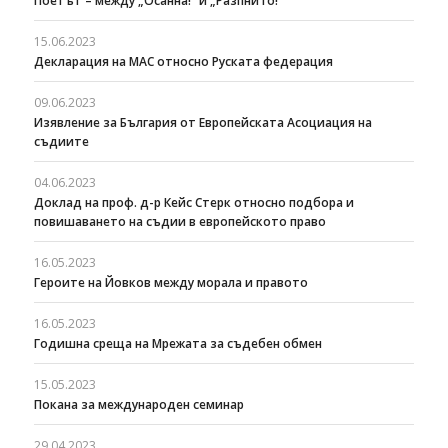
Поетът – между „Осанна!“ и „Разпни го!“
15.06.2023
Декларация на МАС относно Руската федерация
09.06.2023
Изявление за България от Европейската Асоциация на
съдиите
04.06.2023
Доклад на проф. д-р Кейс Стерк относно подбора и
повишаването на съдии в европейското право
16.05.2023
Героите на Йовков между морала и правото
16.05.2023
Годишна среща на Мрежата за съдебен обмен
15.05.2023
Покана за международен семинар
29.04.2023