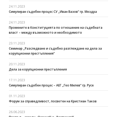
24.11.2023
Симулиран съдебен процес СУ „Иван Вазов“ гр. Мездра
24.11.2023
Промените в Конституцията по отношение на съдебната
власт – между възможното и необходимото
23.11.2023
Семинар „Разследване и съдебно разглеждане на дела за
корупционни престъпления“
20.11.2023
Дела за корупционни престъпления
17.11.2023
Симулиран съдебен процес – АЕГ „Гео Милев“ гр. Русе
01.11.2023
Форум за справедливост, посветен на Кристиан Таков
26.06.2023