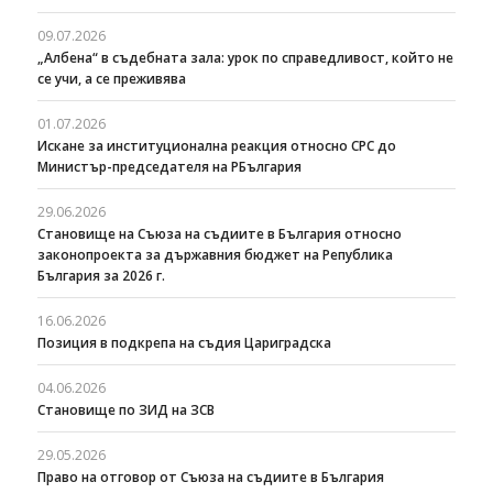
09.07.2026
„Албена“ в съдебната зала: урок по справедливост, който не
се учи, а се преживява
01.07.2026
Искане за институционална реакция относно СРС до
Министър-председателя на РБългария
29.06.2026
Становище на Съюза на съдиите в България относно
законопроекта за държавния бюджет на Република
България за 2026 г.
16.06.2026
Позиция в подкрепа на съдия Цариградска
04.06.2026
Становище по ЗИД на ЗСВ
29.05.2026
Право на отговор от Съюза на съдиите в България