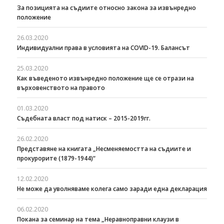
За позицията на съдиите относно закона за извънредно
положение
26.03.2020
Индивидуални права в условията на COVID-19. Балансът
25.03.2020
Как въведеното извънредно положение ще се отрази на
върховенството на правото
01.03.2020
Съдебната власт под натиск – 2015-2019гг.
26.02.2020
Представяне на книгата „Несменяемостта на съдиите и
прокурорите (1879-1944)“
12.02.2020
Не може да уволняваме колега само заради една декларация
06.02.2020
Покана за семинар на тема „Неравноправни клаузи в