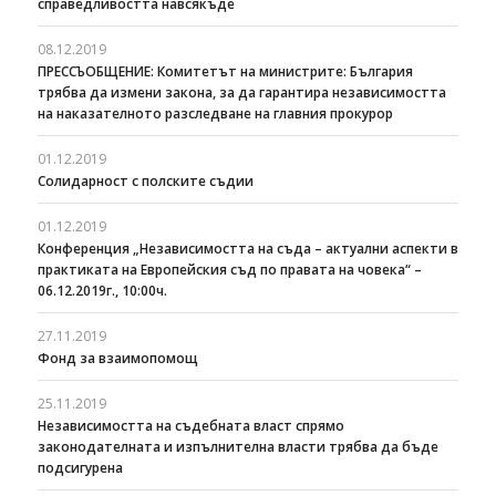
справедливостта навсякъде
08.12.2019
ПРЕССЪОБЩЕНИЕ: Комитетът на министрите: България
трябва да измени закона, за да гарантира независимостта
на наказателното разследване на главния прокурор
01.12.2019
Солидарност с полските съдии
01.12.2019
Конференция „Независимостта на съда – актуални аспекти в
практиката на Европейския съд по правата на човека“ –
06.12.2019г., 10:00ч.
27.11.2019
Фонд за взаимопомощ
25.11.2019
Независимостта на съдебната власт спрямо
законодателната и изпълнителна власти трябва да бъде
подсигурена