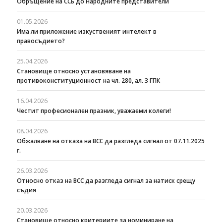
Обръщение на ССБ до Народните представители
01.05.2026
Има ли приложение изкуственият интелект в
правосъдието?
25.04.2026
Становище относно установяване на
противоконституционност на чл. 280, ал. 3 ГПК
16.04.2026
Честит професионален празник, уважаеми колеги!
08.04.2026
Oбжалване на отказа на ВСС да разгледа сигнал от 07.11.2025
г.
26.03.2026
Относно отказ на ВСС да разгледа сигнал за натиск срещу
съдия
20.03.2026
Становище относно критериите за номиниране на