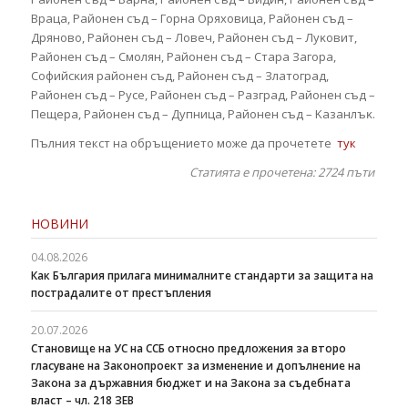
Bpaцa, Paйoнeн cъд – Гopнa Opяxoвицa, Paйoнeн cъд –
Дpянoвo, Paйoнeн cъд – Лoвeч, Paйoнeн cъд – Лyĸoвит,
Paйoнeн cъд – Cмoлян, Paйoнeн cъд – Cтapa Зaгopa,
Coфийcĸия paйoнeн cъд, Paйoнeн cъд – Злaтoгpaд,
Paйoнeн cъд – Pyce, Paйoнeн cъд – Paзгpaд, Paйoнeн cъд –
Πeщepa, Paйoнeн cъд – Дyпницa, Paйoнeн cъд – Kaзaнлъĸ.
Пълния текст на обръщението може да прочетете
тук
Статията е прочетена: 2724
пъти
НОВИНИ
04.08.2026
Как България прилага минималните стандарти за защита на
пострадалите от престъпления
20.07.2026
Становище на УС на ССБ относно предложения за второ
гласуване на Законопроект за изменение и допълнение на
Закона за държавния бюджет и на Закона за съдебната
власт – чл. 218 ЗЕВ