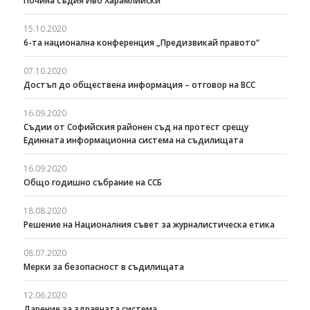
Почина съдия Иво Харамлийски
15.10.2020
6-та национална конференция „Предизвикай правото“
07.10.2020
Достъп до обществена информация – отговор на ВСС
16.09.2020
Съдии от Софийския районен съд на протест срещу
Единната информационна система на съдилищата
16.09.2020
Общо годишно събрание на ССБ
18.08.2020
Решение на Националния съвет за журналистическа етика
08.07.2020
Мерки за безопасност в съдилищата
12.06.2020
Дарение за здравната система