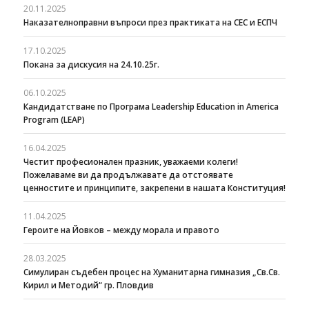
20.11.2025
Наказателноправни въпроси през практиката на СЕС и ЕСПЧ
17.10.2025
Покана за дискусия на 24.10.25г.
06.10.2025
Кандидатстване по Програма Leadership Education in America
Program (LEAP)
16.04.2025
Честит професионален празник, уважаеми колеги!
Пожелаваме ви да продължавате да отстоявате
ценностите и принципите, закрепени в нашата Конституция!
11.04.2025
Героите на Йовков – между морала и правото
28.03.2025
Симулиран съдебен процес на Хуманитарна гимназия „Св.Св.
Кирил и Методий“ гр. Пловдив