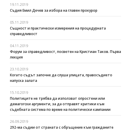
19.11.2019
Съдия Емил Дечев за избора на главен прокурор
05.11.2019
Същност и практически измерения на процедурната
справедливост
04.11.2019
Форум за справедливост, посветен на Кристиан Таков. Първа
лекция
23.10.2019
Когато съдът започне да слуша улицата, правосъдието
напуска залата
15.10.2019
Политиците не трябва да използват опростени или
демагогски аргументи, за да отправят критики към
съдебната система по време на политически кампании
26.09.2019
292-ма съдии от страната с обръщение към гражданите