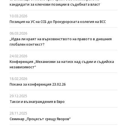
кандидати за ключови позиции в съдебната власт
10.03.2026
Позиция на УС на ССБ до Прокурорската колегия на ВСС
06.03.2026
„Идва ли краят на върховенството на правото в днешния
глобален контекст?
24.02.2026
Kонференция „Механизми за натиск над съдии и съдийска
независимост“
18.02.2026
Покана за конференция 23.02.26
29.12.2025
Такси и възнаграждения в Евро
28.11.2025
Семинар „Процесът срещу Яворов“