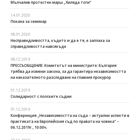
Мълчалив протестен марш „Хиляда тоги“
14.01.2020
Покана за семинар
08.01.2020
Несправедливостта, където и да е тя, е заплаха за
справедливостта навсякъде
08.12.2019
ПРЕССЪОБЩЕНИЕ: Комитетът на министрите: България
трябва да измени закона, за да гарантира независимостта
на наказателното разследване на главния прокурор
01.12.2019
Солидарност с полските съдии
01.12.2019
Конференция „Независимостта на съда – актуални аспекти в
практиката на Европейския съд по правата на човека“ –
06.12.2019г., 10:00ч.