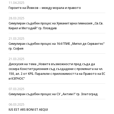
11.04.2025
Героите на Йовков – между морала и правото
28.03.2025
Симулиран съдебен процес на Хуманитарна гимназия „Св.Св.
Кирил и Методий“ гр. Пловдив
21.03.2025
Симулиран съдебен процес на 164 ГПИЕ „Мигел де Сервантес“
гр. София
21.03.2025
Дискусия на тема „Новите възможности пред съда да
сезира Конституционния съд създадени с промяната на чл.
150, ал. 2 от КРБ. Паралели с приложимостта на Правото на ЕС
и КЗПЧОС“
07.03.2025
Симулиран съдебен процес на СУ „Антим I“ гр. Златоград
06.03.2025
IUS EST ARS BONI ET AEQUI