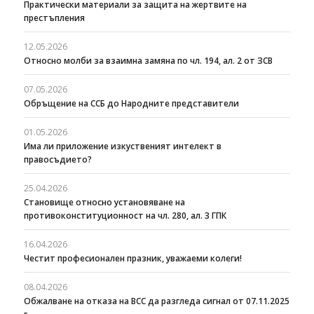
Практически материали за защита на жертвите на
престъпления
12.05.2026
Относно молби за взаимна замяна по чл. 194, ал. 2 от ЗСВ
07.05.2026
Обръщение на ССБ до Народните представители
01.05.2026
Има ли приложение изкуственият интелект в
правосъдието?
25.04.2026
Становище относно установяване на
противоконституционност на чл. 280, ал. 3 ГПК
16.04.2026
Честит професионален празник, уважаеми колеги!
08.04.2026
Oбжалване на отказа на ВСС да разгледа сигнал от 07.11.2025