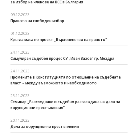
за избор на членове на ВСС в България
09.12.2023
Правото на свободен избор
01.12.2023
Кръгла маса по проект „Върховенство на правото“
24.11.2023
Симулиран съдебен процес СУ „Иван Вазов“ гр. Мездра
24.11.2023
Промените в Конституцията по отношение на съдебната
власт – между възможното и необходимото
23.11.2023
Семинар „Разследване и съдебно разглеждане на дела за
корупционни престъпления“
20.11.2023
Дела за корупционни престъпления