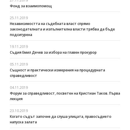
27.11.2019
Фонд за взаимопомощ
25.11.2019
Независимостта на съдебната власт спрямо
законодателната и изпълнителна власти трябва да бъде
подсигурена
19.11.2019
Съдия Емил Дечев за избора на главен прокурор
05.11.2019
Същност и практически измерения на процедурната
справедливост
04.11.2019
Форум за справедливост, посветен на Кристиан Таков. Първа
лекция
23.10.2019
Когато съдът започне да слуша улицата, правосъдието
напуска залата