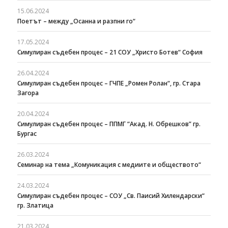
15.06.2024
Поетът – между „Осанна и разпни го“
17.05.2024
Симулиран съдебен процес – 21 СОУ „Христо Ботев“ София
26.04.2024
Симулиран съдебен процес – ГЧПЕ „Ромен Ролан“, гр. Стара
Загора
20.04.2024
Симулиран съдебен процес – ППМГ “Акад. Н. Обрешков” гр.
Бургас
26.03.2024
Семинар на тема „Комуникация с медиите и обществото“
24.03.2024
Симулиран съдебен процес – СОУ „Св. Паисий Хилендарски“
гр. Златица
21.03.2024