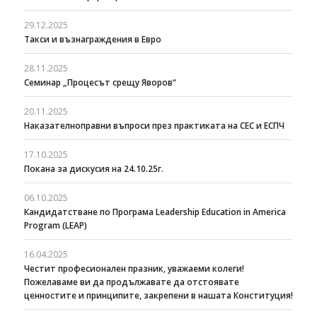
29.12.2025
Такси и възнаграждения в Евро
28.11.2025
Семинар „Процесът срещу Яворов“
20.11.2025
Наказателноправни въпроси през практиката на СЕС и ЕСПЧ
17.10.2025
Покана за дискусия на 24.10.25г.
06.10.2025
Кандидатстване по Програма Leadership Education in America
Program (LEAP)
16.04.2025
Честит професионален празник, уважаеми колеги!
Пожелаваме ви да продължавате да отстоявате
ценностите и принципите, закрепени в нашата Конституция!