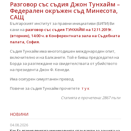
Разговор със съдия Джон Тунхайм –
Федерален окръжен съд Минесота,
САЩ
Българският институт за правни инициативи (БИПИ) Ви
кани на
разговор със съдия ТУНХАЙМ на 12.11.2019г.
(вторник), 14:00 ч. в Конферентната зала на Съдебната
палата, София.
Съдия Тунхайм има многогодишен международен опит,
включително и на Балканите. Той е бивш председател на
Борда за разглеждане на свидетелствата от убийството
на президента Джон Ф. Кенеди.
Има осигурен симултанен превод.
Повече за съдия Тунхайм прочетете
т у к
Статията е прочетена: 2867
пъти
НОВИНИ
04.08.2026
Как България прилага минималните стандарти за защита на