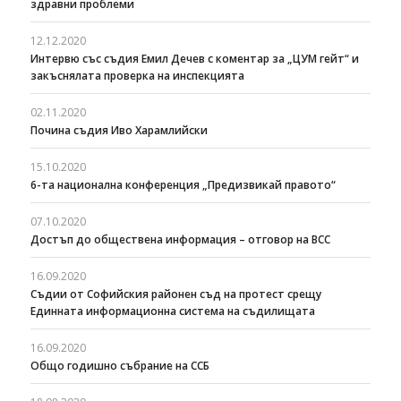
здравни проблеми
12.12.2020
Интервю със съдия Емил Дечев с коментар за „ЦУМ гейт“ и
закъснялата проверка на инспекцията
02.11.2020
Почина съдия Иво Харамлийски
15.10.2020
6-та национална конференция „Предизвикай правото“
07.10.2020
Достъп до обществена информация – отговор на ВСС
16.09.2020
Съдии от Софийския районен съд на протест срещу
Единната информационна система на съдилищата
16.09.2020
Общо годишно събрание на ССБ