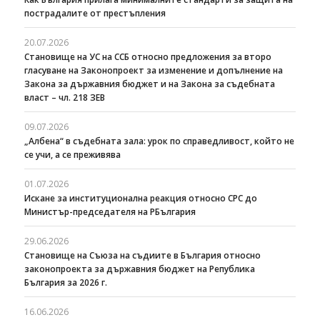
пострадалите от престъпления
20.07.2026
Становище на УС на ССБ относно предложения за второ
гласуване на Законопроект за изменение и допълнение на
Закона за държавния бюджет и на Закона за съдебната
власт – чл. 218 ЗЕВ
09.07.2026
„Албена“ в съдебната зала: урок по справедливост, който не
се учи, а се преживява
01.07.2026
Искане за институционална реакция относно СРС до
Министър-председателя на РБългария
29.06.2026
Становище на Съюза на съдиите в България относно
законопроекта за държавния бюджет на Република
България за 2026 г.
16.06.2026