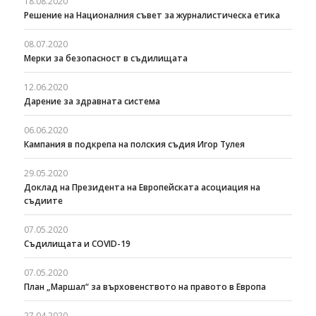
18.08.2020
Решение на Националния съвет за журналистическа етика
08.07.2020
Мерки за безопасност в съдилищата
12.06.2020
Дарение за здравната система
06.06.2020
Кампания в подкрепа на полския съдия Игор Тулея
29.05.2020
Доклад на Президента на Европейската асоциация на
съдиите
07.05.2020
Съдилищата и COVID-19
07.05.2020
План „Маршал“ за върховенството на правото в Европа
27.04.2020