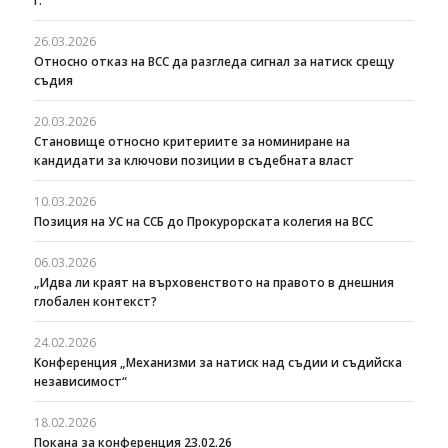
г.
26.03.2026
Относно отказ на ВСС да разгледа сигнал за натиск срещу
съдия
20.03.2026
Становище относно критериите за номиниране на
кандидати за ключови позиции в съдебната власт
10.03.2026
Позиция на УС на ССБ до Прокурорската колегия на ВСС
06.03.2026
„Идва ли краят на върховенството на правото в днешния
глобален контекст?
24.02.2026
Kонференция „Механизми за натиск над съдии и съдийска
независимост“
18.02.2026
Покана за конференция 23.02.26