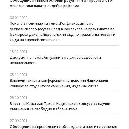
Обобщение на някои основни резултати от проучването
относно очакваната съдебна реформа
06.01.2022
Покана за семинар на тема „Конфискацията по
гражданскопроцесуален ред в контекста на практиката по
български дела на Европейския съд по правата на човека и
Съда на европейския съюз“
15.12.2021
Дискусия на тема „Актуални заплахи за съдебната
независимост“
05.11.2021
Заключителната конференция на деветия Национален
конкурс за студентски съчинения, издание 2019 г
28.10.2021
В чест на Кристиан Таков: Национален конкурс за научни
съчинения на свободно избрана тема
27.09.2021
Oбобщение на проведените обсъждане и взетите решения