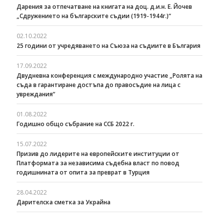
Дарения за отпечатване на книгата на доц. д.и.н. Е. Йочев
„Сдружението на българските съдии (1919-1944г.)“
02.10.2022
25 години от учредяването на Съюза на съдиите в България
17.09.2022
Двудневна конференция с международно участие „Ролята на
съда в гарантиране достъпа до правосъдие на лица с
увреждания“
01.08.2022
Годишно общо събрание на ССБ 2022 г.
15.07.2022
Призив до лидерите на европейските институции от
Платформата за независима съдебна власт по повод
годишнината от опита за преврат в Турция
28.04.2022
Дарителска сметка за Украйна