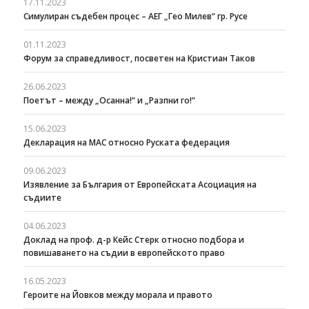
17.11.2023
Симулиран съдебен процес – АЕГ „Гео Милев“ гр. Русе
01.11.2023
Форум за справедливост, посветен на Кристиан Таков
26.06.2023
Поетът – между „Осанна!“ и „Разпни го!“
15.06.2023
Декларация на МАС относно Руската федерация
09.06.2023
Изявление за България от Европейската Асоциация на
съдиите
04.06.2023
Доклад на проф. д-р Кейс Стерк относно подбора и
повишаването на съдии в европейското право
16.05.2023
Героите на Йовков между морала и правото