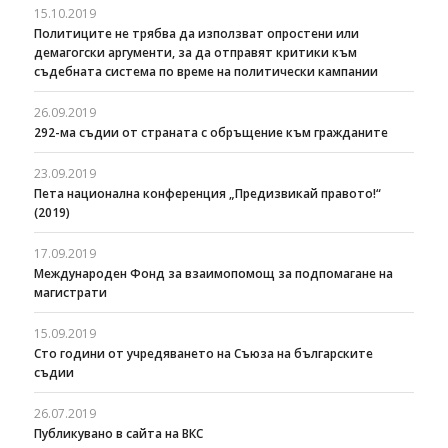
15.10.2019
Политиците не трябва да използват опростени или
демагогски аргументи, за да отправят критики към
съдебната система по време на политически кампании
26.09.2019
292-ма съдии от страната с обръщение към гражданите
23.09.2019
Пета национална конференция „Предизвикай правото!“
(2019)
17.09.2019
Международен Фонд за взаимопомощ за подпомагане на
магистрати
15.09.2019
Сто години от учредяването на Съюза на българските
съдии
26.07.2019
Публикувано в сайта на ВКС