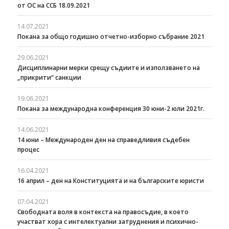
от ОС на ССБ 18.09.2021
14.07.2021
Покана за общо годишно отчетно-изборно събрание 2021
29.06.2021
Дисциплинарни мерки срещу съдиите и използването на
„прикрити“ санкции
19.06.2021
Покана за международна конференция 30 юни-2 юли 2021г.
14.06.2021
14 юни – Международен ден на справедливия съдебен
процес
16.04.2021
16 април – ден на Конституцията и на българските юристи
07.04.2021
Свободната воля в контекста на правосъдие, в което
участват хора с интелектуални затруднения и психично-