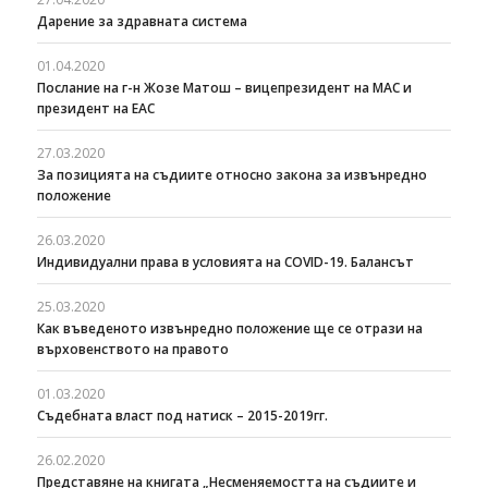
Дарение за здравната система
01.04.2020
Послание на г-н Жозе Матош – вицепрезидент на МАС и
президент на ЕАС
27.03.2020
За позицията на съдиите относно закона за извънредно
положение
26.03.2020
Индивидуални права в условията на COVID-19. Балансът
25.03.2020
Как въведеното извънредно положение ще се отрази на
върховенството на правото
01.03.2020
Съдебната власт под натиск – 2015-2019гг.
26.02.2020
Представяне на книгата „Несменяемостта на съдиите и