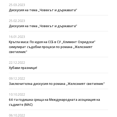
25.03.2023
Дискусия на тема „Човекът и държавата“
25.02.2023
Дискусия на тема „Човекът и държавата“
16.01.2023
Кръгла маса: По идея на ССБ в СУ „Климент Охридски“
симулират съдебни процеси по романа „Железният
светилник“
22.12.2022
Хубави празници!
09.12.2022
Заключителна дискусия по романа „Железният светилник“
10.10.2022
64-та годишна среща на Международната асоциация на
съдиите (МАС)
06.10.2022