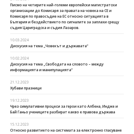
Писмо на четирите най-големи европейски магистратски
организации до Комисаря за правата на човека на СЕ и
Комисаря по правосъдие на ЕС относно ситуацията в
България и бездействието по сигналите за заплахи срещу
съдия Цариградска и съдия Лазаров.
10.03.2024
Дискусия на тема „Човекът и държавата“
10.02.2024
Дискусия на тема „Свободата на словото – между
информацията и манипулацията“
21.12.2023
Хубави празници
19.12.2023
Чрез симулативни процеси за герои като Албена, Индже и
Бай Ганьо учениците разбират какво е правова държава
15.12.2023
Относно развитието на системата за електронно гласуване