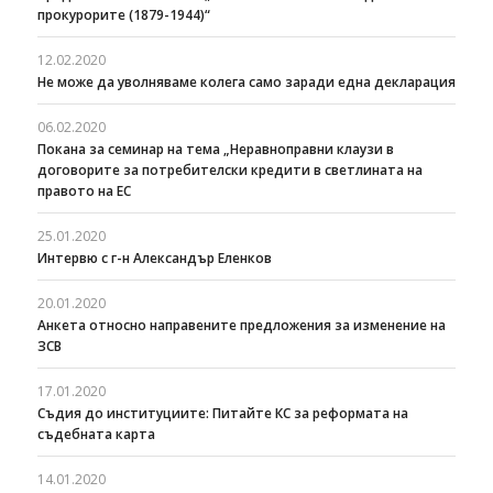
прокурорите (1879-1944)“
12.02.2020
Не може да уволняваме колега само заради една декларация
06.02.2020
Покана за семинар на тема „Неравноправни клаузи в
договорите за потребителски кредити в светлината на
правото на ЕС
25.01.2020
Интервю с г-н Александър Еленков
20.01.2020
Анкета относно направените предложения за изменение на
ЗСВ
17.01.2020
Съдия до институциите: Питайте КС за реформата на
съдебната карта
14.01.2020