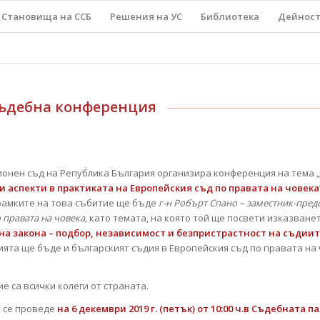
Становища на ССБ
Решения на УС
Библиотека
Дейнос
съдебна конференция
онен съд на Република България организира конференция на тема „
и аспекти в практиката на Европейския съд по правата на човека“
рамките на това събитие ще бъде
г-н Робърт Спано – заместник-пред
 правата на човека,
като темата, на която той ще посвети изказването
на закона – подбор, независимост и безпристрастност на съдиит
ията ще бъде и българският съдия в Европейския съд по правата на
е са всички колеги от страната.
 се проведе
на 6 декември 2019 г. (петък) от 10:00 ч.в Съдебната п