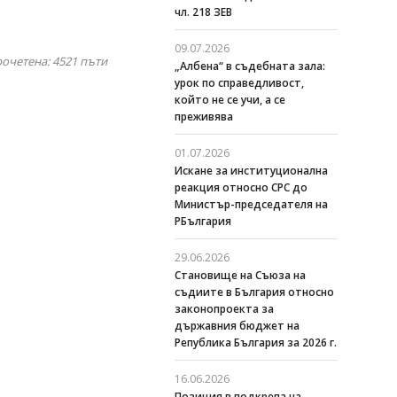
чл. 218 ЗЕВ
09.07.2026
рочетена: 4521
пъти
„Албена“ в съдебната зала:
урок по справедливост,
който не се учи, а се
преживява
01.07.2026
Искане за институционална
реакция относно СРС до
Министър-председателя на
РБългария
29.06.2026
Становище на Съюза на
съдиите в България относно
законопроекта за
държавния бюджет на
Република България за 2026 г.
16.06.2026
Позиция в подкрепа на