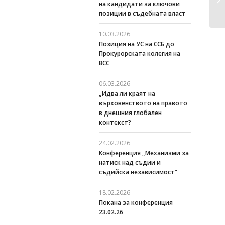
на кандидати за ключови
позиции в съдебната власт
10.03.2026
Позиция на УС на ССБ до
Прокурорската колегия на
ВСС
06.03.2026
„Идва ли краят на
върховенството на правото
в днешния глобален
контекст?
24.02.2026
Kонференция „Механизми за
натиск над съдии и
съдийска независимост“
18.02.2026
Покана за конференция
23.02.26