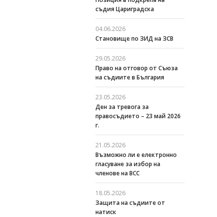
съдия Цариградска
04.06.2026
Становище по ЗИД на ЗСВ
29.05.2026
Право на отговор от Съюза
на съдиите в България
23.05.2026
Ден за тревога за
правосъдието – 23 май 2026
г.
21.05.2026
Възможно ли е електронно
гласуване за избор на
членове на ВСС
18.05.2026
Защита на съдиите от
натиск