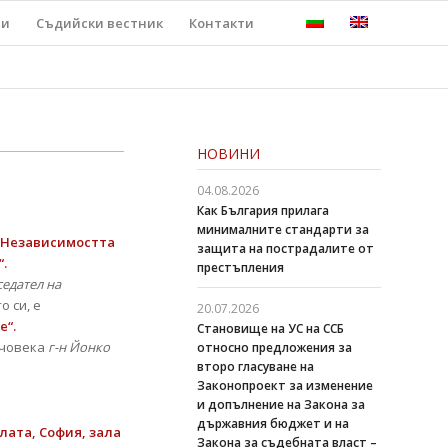
ти
Съдийски вестник
Контакти
НОВИНИ
04.08.2026
Как България прилага
минималните стандарти за
Независимостта
защита на пострадалите от
.
престъпления
седател на
 си, е
20.07.2026
е“.
Становище на УС на ССБ
 човека
г-н Йонко
относно предложения за
второ гласуване на
Законопроект за изменение
и допълнение на Закона за
държавния бюджет и на
алата, София, зала
Закона за съдебната власт –