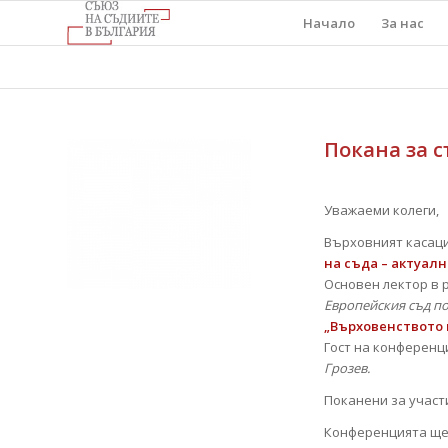
Начало
За нас
Покана за 
Уважаеми колеги,
Върховният касаци
на съда – актуалн
Основен лектор в 
Европейския съд по
„Върховенството 
Гост на конференц
Грозев.
Поканени за участи
Конференцията ще