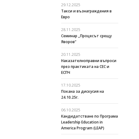
29.12.2025
Такси и възнаграждения в
Евро
28.11.2025
Семинар „Процесът срещу
Яворов“
20.11.2025
Наказателноправни въпроси
през практиката на СЕС и
ЕСПЧ
17.10.2025
Покана за дискусия на
24.10.25г.
06.10.2025
Кандидатстване по Програма
Leadership Education in
America Program (LEAP)