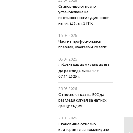
25.04.2026
Становище относно
установяване на
противоконституционност
на чл. 280, ал. 3 ГПК
16.04.2026
Честит професионален
празник, уважаеми колеги!
08.04.2026
Oбжалване на отказа на ВСС
да разгледа сигнал от
07.11.2025 г.
26.03.2026
Относно отказ на ВСС да
разгледа сигнал за натиск
срещу съдия
20.03.2026
Становище относно
критериите за номиниране