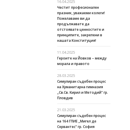
16.04.2025
Честит професионален
празник, уважаеми колеги!
Пожелаваме ви да
продължавате да
отстоявате ценностите и
принципите, закрепени в
нашата Конституция!
11.04.2025
Героите на Йовков – между
морала и правото
28.03.2025
Симулиран съдебен процес
на Хуманитарна гимназия
„Св.Св. Кирил и Методий“ гр.
Пловдив
21.03.2025
Симулиран съдебен процес
на 164 ГПИЕ „Мигел де
Сервантес“ гр. София