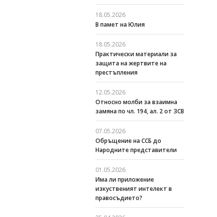
18.05.2026
В памет на Юлия
18.05.2026
Практически материали за
защита на жертвите на
престъпления
12.05.2026
Относно молби за взаимна
замяна по чл. 194, ал. 2 от ЗСВ
07.05.2026
Обръщение на ССБ до
Народните представители
01.05.2026
Има ли приложение
изкуственият интелект в
правосъдието?