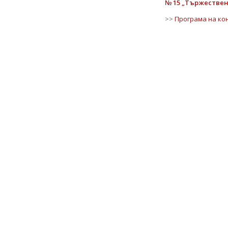
№ 15 „Тържествен
>>
Програма на ко