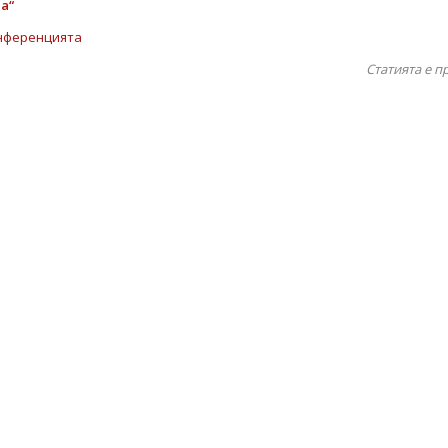
а“
нференцията
Статията е п