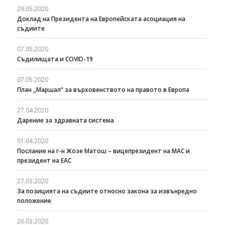
29.05.2020
Доклад на Президента на Европейската асоциация на
съдиите
07.05.2020
Съдилищата и COVID-19
07.05.2020
План „Маршал“ за върховенството на правото в Европа
27.04.2020
Дарение за здравната система
01.04.2020
Послание на г-н Жозе Матош – вицепрезидент на МАС и
президент на ЕАС
27.03.2020
За позицията на съдиите относно закона за извънредно
положение
26.03.2020