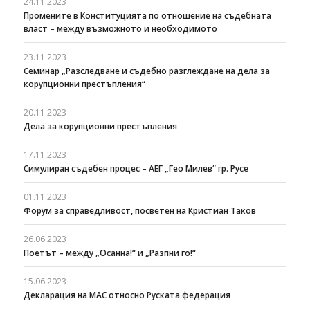
24.11.2023
Промените в Конституцията по отношение на съдебната
власт – между възможното и необходимото
23.11.2023
Семинар „Разследване и съдебно разглеждане на дела за
корупционни престъпления“
20.11.2023
Дела за корупционни престъпления
17.11.2023
Симулиран съдебен процес – АЕГ „Гео Милев“ гр. Русе
01.11.2023
Форум за справедливост, посветен на Кристиан Таков
26.06.2023
Поетът – между „Осанна!“ и „Разпни го!“
15.06.2023
Декларация на МАС относно Руската федерация