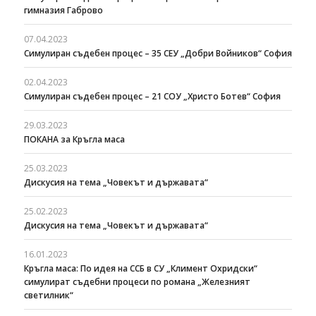
гимназия Габрово
07.04.2023
Симулиран съдебен процес – 35 СЕУ „Добри Войников“ София
02.04.2023
Симулиран съдебен процес – 21 СОУ „Христо Ботев“ София
29.03.2023
ПОКАНА за Кръгла маса
25.03.2023
Дискусия на тема „Човекът и държавата“
25.02.2023
Дискусия на тема „Човекът и държавата“
16.01.2023
Кръгла маса: По идея на ССБ в СУ „Климент Охридски“
симулират съдебни процеси по романа „Железният
светилник“