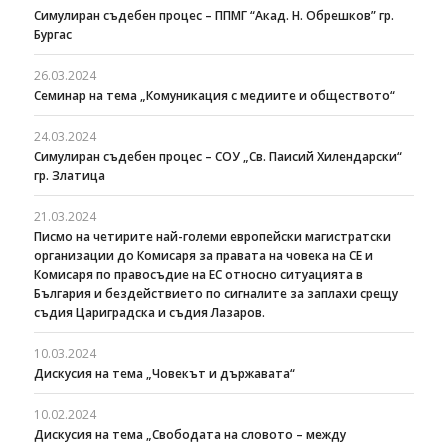
Симулиран съдебен процес – ППМГ “Акад. Н. Обрешков” гр.
Бургас
26.03.2024
Семинар на тема „Комуникация с медиите и обществото“
24.03.2024
Симулиран съдебен процес – СОУ „Св. Паисий Хилендарски“
гр. Златица
21.03.2024
Писмо на четирите най-големи европейски магистратски
организации до Комисаря за правата на човека на СЕ и
Комисаря по правосъдие на ЕС относно ситуацията в
България и бездействието по сигналите за заплахи срещу
съдия Цариградска и съдия Лазаров.
10.03.2024
Дискусия на тема „Човекът и държавата“
10.02.2024
Дискусия на тема „Свободата на словото – между