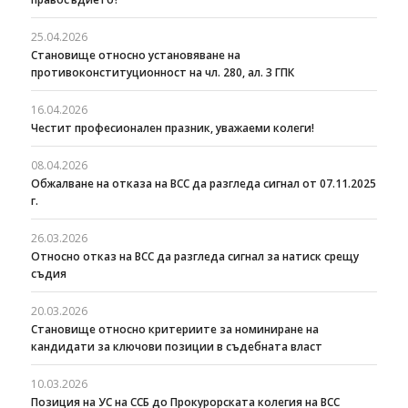
25.04.2026
Становище относно установяване на
противоконституционност на чл. 280, ал. 3 ГПК
16.04.2026
Честит професионален празник, уважаеми колеги!
08.04.2026
Oбжалване на отказа на ВСС да разгледа сигнал от 07.11.2025
г.
26.03.2026
Относно отказ на ВСС да разгледа сигнал за натиск срещу
съдия
20.03.2026
Становище относно критериите за номиниране на
кандидати за ключови позиции в съдебната власт
10.03.2026
Позиция на УС на ССБ до Прокурорската колегия на ВСС