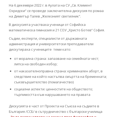
На 6 декември 2022 г. в Аулата на СУ „Св. Климент
Охридски“ се проведе заключителна дискусия по ромаа
на Димитър Талев „Железният светилник“.
В дискусията участваха ученици от Софийска
математическа гимназия и 21 СОУ „Христо Ботев“ София.
Съдии, експерти, специалисти от държавната
администрация и университетски преподаватели
дискутираха с учениците теми като:
от морална страна: запазване на семейната чест;
липса на свободен избор;
от наказателноправна страна: криминален аборт, в
следствие на който настъпва смъртта на бременната;
съизвършителство (помагачество)
социални аспекти: ценностите на обществото;
търпимостта към нарушаването на правата
Дискусията е част от Проекта на Съюза на съдиите в
България /ССБ/ в сътрудничество с български училища
„За върховенството на закона през философия и