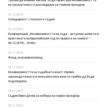
трябва да измени закона, за да гарантира независимостта
на наказателното разследване на главния прокурор
01.12.2019
Солидарност с полските съдии
01.12.2019
Конференция „Независимостта на съда – актуални аспекти в
практиката на Европейския съд по правата на човека“ –
06.12.2019г., 10:00ч.
27.11.2019
Фонд за взаимопомощ
25.11.2019
Независимостта на съдебната власт спрямо
законодателната и изпълнителна власти трябва да бъде
подсигурена
19.11.2019
Съдия Емил Дечев за избора на главен прокурор
05.11.2019