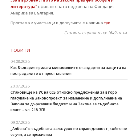
литература“
с финансовата подкрепа на Фондация
Америка за България.
Програма и участници в дискусията е налична
тук
Статията е прочетена: 1649
пъти
НОВИНИ
04.08.2026
Как България прилага минималните стандарти за защита на
пострадалите от престъпления
20.07.2026
Становище на УС на ССБ относно предложения за второ
гласуване на Законопроект за изменение и допълнение на
Закона за държавния бюджет и на Закона за съдебната
власт – чл. 218 ЗЕВ
09.07.2026
„Албена“ в съдебната зала: урок по справедливост, който не
се учи, а се преживява