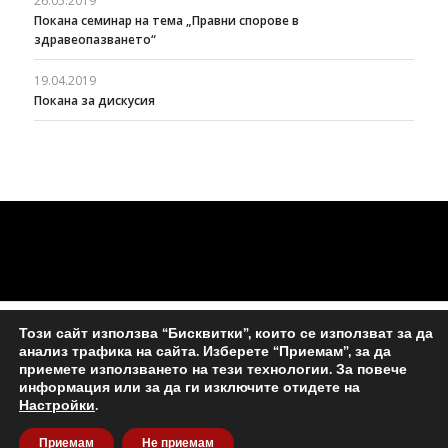
26.05.2019
Покана семинар на тема „Правни спорове в
здравеопазването“
19.04.2019
Покана за дискусия
Този сайт използва “Бисквитки”, които се използват за да
анализ трафика на сайта. Изберете “Приемам”, за да
приемете използването на тези технологии. За повече
информация или за да ги изключите отидете на
Настройки
.
© Copyright - Съюз на съдиите в България -
Enfold WordPress Theme
Приемам
Не приемам