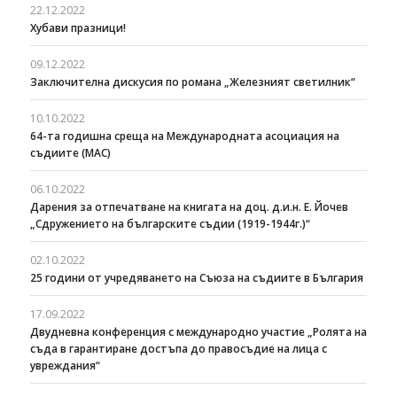
22.12.2022
Хубави празници!
09.12.2022
Заключителна дискусия по романа „Железният светилник“
10.10.2022
64-та годишна среща на Международната асоциация на
съдиите (МАС)
06.10.2022
Дарения за отпечатване на книгата на доц. д.и.н. Е. Йочев
„Сдружението на българските съдии (1919-1944г.)“
02.10.2022
25 години от учредяването на Съюза на съдиите в България
17.09.2022
Двудневна конференция с международно участие „Ролята на
съда в гарантиране достъпа до правосъдие на лица с
увреждания“