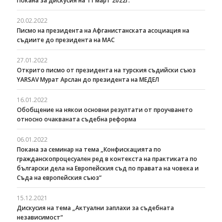
Покана за дискусия на 11 март 2022г.
20.02.2022
Писмо на президента на Афганистанската асоциация на
съдиите до президента на МАС
27.01.2022
Открито писмо от президента на турския съдийски съюз
YARSAV Мурат Арслан до президента на МЕДЕЛ
16.01.2022
Обобщение на някои основни резултати от проучването
относно очакваната съдебна реформа
06.01.2022
Покана за семинар на тема „Конфискацията по
гражданскопроцесуален ред в контекста на практиката по
български дела на Европейския съд по правата на човека и
Съда на европейския съюз“
15.12.2021
Дискусия на тема „Актуални заплахи за съдебната
независимост“