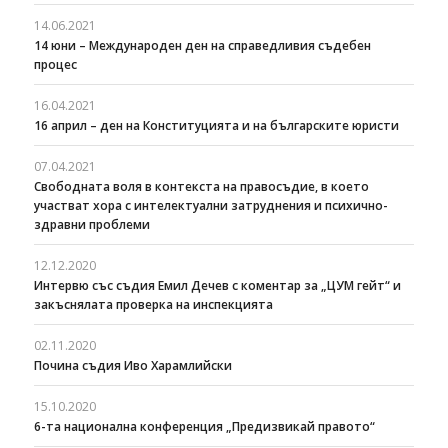
14.06.2021
14 юни – Международен ден на справедливия съдебен
процес
16.04.2021
16 април – ден на Конституцията и на българските юристи
07.04.2021
Свободната воля в контекста на правосъдие, в което
участват хора с интелектуални затруднения и психично-
здравни проблеми
12.12.2020
Интервю със съдия Емил Дечев с коментар за „ЦУМ гейт“ и
закъснялата проверка на инспекцията
02.11.2020
Почина съдия Иво Харамлийски
15.10.2020
6-та национална конференция „Предизвикай правото“