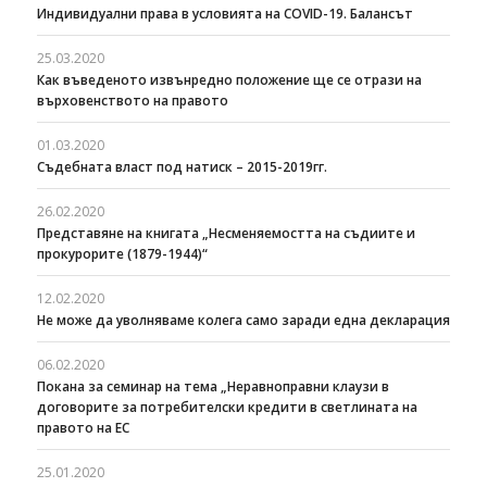
Индивидуални права в условията на COVID-19. Балансът
25.03.2020
Как въведеното извънредно положение ще се отрази на
върховенството на правото
01.03.2020
Съдебната власт под натиск – 2015-2019гг.
26.02.2020
Представяне на книгата „Несменяемостта на съдиите и
прокурорите (1879-1944)“
12.02.2020
Не може да уволняваме колега само заради една декларация
06.02.2020
Покана за семинар на тема „Неравноправни клаузи в
договорите за потребителски кредити в светлината на
правото на ЕС
25.01.2020