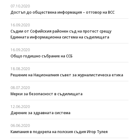
07.10.2020
Достъп до обществена информация – отговор на ВСС
16.09.2020
Съдии от Софийския районен съд на протест срещу
Единната информационна система на съдилищата
16.09.2020
Общо годишно събрание на ССБ
18.08.2020
Решение на Националния съвет за журналистическа етика
08.07.2020
Мерки за безопасност в съдилищата
12.06.2020
Дарение за здравната система
06.06.2020
Кампания в подкрепа на полския съдия Игор Тулея