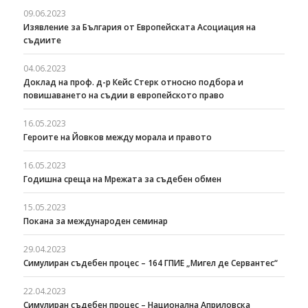
09.06.2023
Изявление за България от Европейската Асоциация на
съдиите
04.06.2023
Доклад на проф. д-р Кейс Стерк относно подбора и
повишаването на съдии в европейското право
16.05.2023
Героите на Йовков между морала и правото
16.05.2023
Годишна среща на Мрежата за съдебен обмен
15.05.2023
Покана за международен семинар
29.04.2023
Симулиран съдебен процес – 164 ГПИЕ „Мигел де Сервантес“
22.04.2023
Симулиран съдебен процес – Национална Априловска