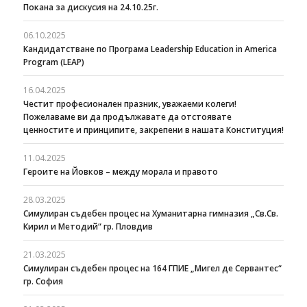
Покана за дискусия на 24.10.25г.
06.10.2025
Кандидатстване по Програма Leadership Education in America
Program (LEAP)
16.04.2025
Честит професионален празник, уважаеми колеги!
Пожелаваме ви да продължавате да отстоявате
ценностите и принципите, закрепени в нашата Конституция!
11.04.2025
Героите на Йовков – между морала и правото
28.03.2025
Симулиран съдебен процес на Хуманитарна гимназия „Св.Св.
Кирил и Методий“ гр. Пловдив
21.03.2025
Симулиран съдебен процес на 164 ГПИЕ „Мигел де Сервантес“
гр. София