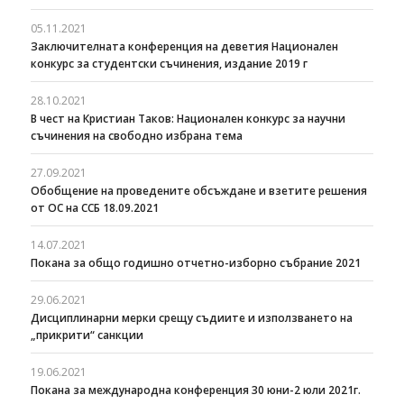
05.11.2021
Заключителната конференция на деветия Национален
конкурс за студентски съчинения, издание 2019 г
28.10.2021
В чест на Кристиан Таков: Национален конкурс за научни
съчинения на свободно избрана тема
27.09.2021
Oбобщение на проведените обсъждане и взетите решения
от ОС на ССБ 18.09.2021
14.07.2021
Покана за общо годишно отчетно-изборно събрание 2021
29.06.2021
Дисциплинарни мерки срещу съдиите и използването на
„прикрити“ санкции
19.06.2021
Покана за международна конференция 30 юни-2 юли 2021г.