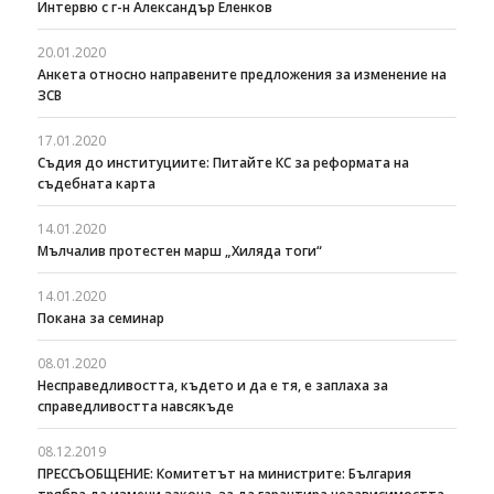
Интервю с г-н Александър Еленков
20.01.2020
Анкета относно направените предложения за изменение на
ЗСВ
17.01.2020
Съдия до институциите: Питайте КС за реформата на
съдебната карта
14.01.2020
Мълчалив протестен марш „Хиляда тоги“
14.01.2020
Покана за семинар
08.01.2020
Несправедливостта, където и да е тя, е заплаха за
справедливостта навсякъде
08.12.2019
ПРЕССЪОБЩЕНИЕ: Комитетът на министрите: България