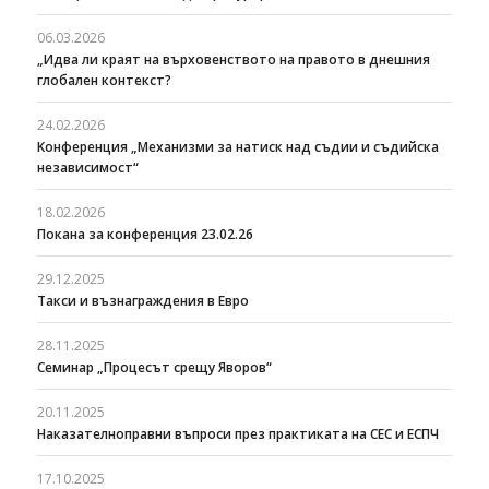
06.03.2026
„Идва ли краят на върховенството на правото в днешния
глобален контекст?
24.02.2026
Kонференция „Механизми за натиск над съдии и съдийска
независимост“
18.02.2026
Покана за конференция 23.02.26
29.12.2025
Такси и възнаграждения в Евро
28.11.2025
Семинар „Процесът срещу Яворов“
20.11.2025
Наказателноправни въпроси през практиката на СЕС и ЕСПЧ
17.10.2025