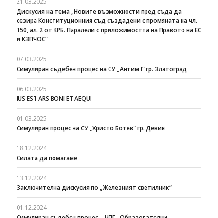
21.03.2025
Дискусия на тема „Новите възможности пред съда да
сезира Конституционния съд създадени с промяната на чл.
150, ал. 2 от КРБ. Паралели с приложимостта на Правото на ЕС
и КЗПЧОС“
07.03.2025
Симулиран съдебен процес на СУ „Антим I“ гр. Златоград
06.03.2025
IUS EST ARS BONI ET AEQUI
01.03.2025
Симулиран процес на СУ „Христо Ботев“ гр. Девин
18.12.2024
Силата да помагаме
13.12.2024
Заключителна дискусия по „Железният светилник“
01.12.2024
Симулиран съдебен процес – ЧПГ „Образователни