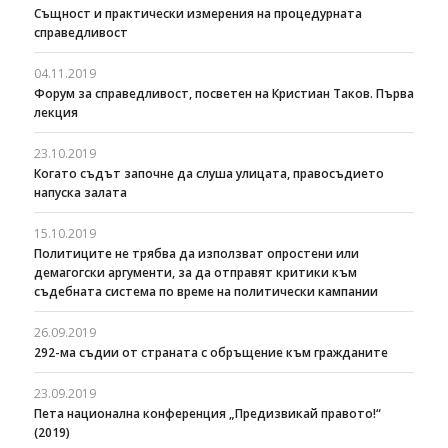
Същност и практически измерения на процедурната
справедливост
04.11.2019
Форум за справедливост, посветен на Кристиан Таков. Първа
лекция
23.10.2019
Когато съдът започне да слуша улицата, правосъдието
напуска залата
15.10.2019
Политиците не трябва да използват опростени или
демагогски аргументи, за да отправят критики към
съдебната система по време на политически кампании
26.09.2019
292-ма съдии от страната с обръщение към гражданите
23.09.2019
Пета национална конференция „Предизвикай правото!“
(2019)