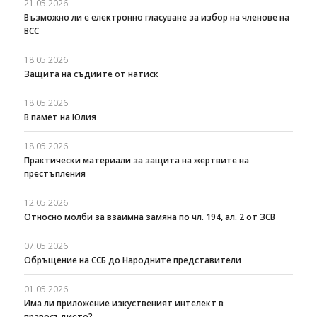
21.05.2026
Възможно ли е електронно гласуване за избор на членове на
ВСС
18.05.2026
Защита на съдиите от натиск
18.05.2026
В памет на Юлия
18.05.2026
Практически материали за защита на жертвите на
престъпления
12.05.2026
Относно молби за взаимна замяна по чл. 194, ал. 2 от ЗСВ
07.05.2026
Обръщение на ССБ до Народните представители
01.05.2026
Има ли приложение изкуственият интелект в
правосъдието?