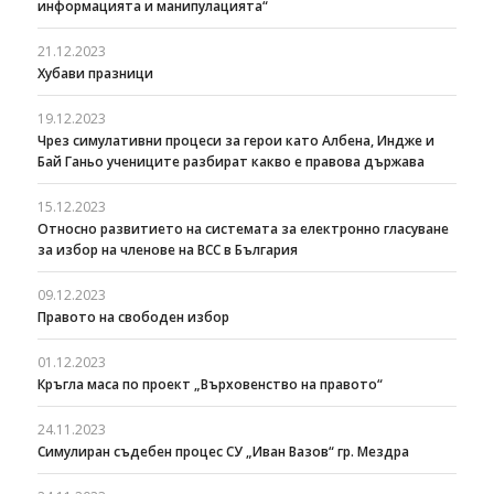
информацията и манипулацията“
21.12.2023
Хубави празници
19.12.2023
Чрез симулативни процеси за герои като Албена, Индже и
Бай Ганьо учениците разбират какво е правова държава
15.12.2023
Относно развитието на системата за електронно гласуване
за избор на членове на ВСС в България
09.12.2023
Правото на свободен избор
01.12.2023
Кръгла маса по проект „Върховенство на правото“
24.11.2023
Симулиран съдебен процес СУ „Иван Вазов“ гр. Мездра