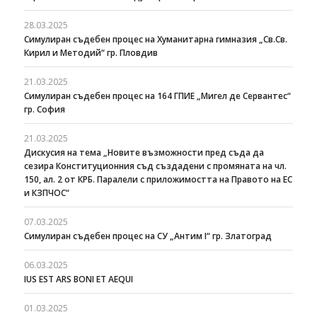
28.03.2025
Симулиран съдебен процес на Хуманитарна гимназия „Св.Св.
Кирил и Методий“ гр. Пловдив
21.03.2025
Симулиран съдебен процес на 164 ГПИЕ „Мигел де Сервантес“
гр. София
21.03.2025
Дискусия на тема „Новите възможности пред съда да
сезира Конституционния съд създадени с промяната на чл.
150, ал. 2 от КРБ. Паралели с приложимостта на Правото на ЕС
и КЗПЧОС“
07.03.2025
Симулиран съдебен процес на СУ „Антим I“ гр. Златоград
06.03.2025
IUS EST ARS BONI ET AEQUI
01.03.2025