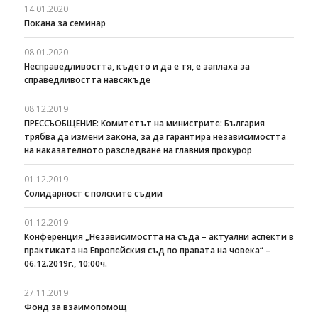
14.01.2020
Покана за семинар
08.01.2020
Несправедливостта, където и да е тя, е заплаха за
справедливостта навсякъде
08.12.2019
ПРЕССЪОБЩЕНИЕ: Комитетът на министрите: България
трябва да измени закона, за да гарантира независимостта
на наказателното разследване на главния прокурор
01.12.2019
Солидарност с полските съдии
01.12.2019
Конференция „Независимостта на съда – актуални аспекти в
практиката на Европейския съд по правата на човека“ –
06.12.2019г., 10:00ч.
27.11.2019
Фонд за взаимопомощ