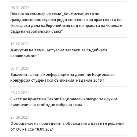
06.01.2022
Покана за семинар на тема „Конфискацията по
гражданскопроцесуален ред в контекста на практиката по
български дела на Европейския съд по правата на човека и
Съда на европейския съюз“
15.12.2021
Дискусия на тема „Актуални заплахи за съдебната
независимост“
05.11.2021
Заключителната конференция на деветия Национален
конкурс за студентски съчинения, издание 2019 г
28.10.2021
В чест на Кристиан Таков: Национален конкурс за научни
съчинения на свободно избрана тема
27.09.2021
Oбобщение на проведените обсъждане и взетите решения
от ОС на ССБ 18.09.2021