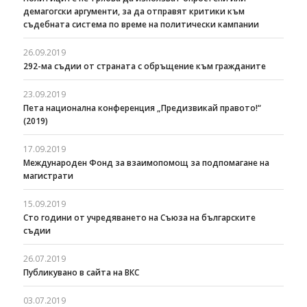
демагогски аргументи, за да отправят критики към
съдебната система по време на политически кампании
26.09.2019
292-ма съдии от страната с обръщение към гражданите
23.09.2019
Пета национална конференция „Предизвикай правото!“
(2019)
17.09.2019
Международен Фонд за взаимопомощ за подпомагане на
магистрати
15.09.2019
Сто години от учредяването на Съюза на българските
съдии
26.07.2019
Публикувано в сайта на ВКС
03.07.2019