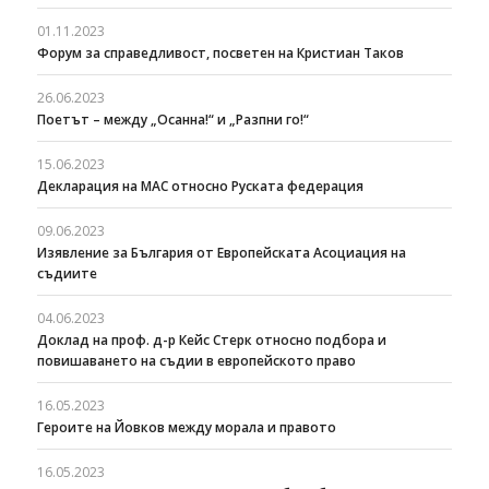
01.11.2023
Форум за справедливост, посветен на Кристиан Таков
26.06.2023
Поетът – между „Осанна!“ и „Разпни го!“
15.06.2023
Декларация на МАС относно Руската федерация
09.06.2023
Изявление за България от Европейската Асоциация на
съдиите
04.06.2023
Доклад на проф. д-р Кейс Стерк относно подбора и
повишаването на съдии в европейското право
16.05.2023
Героите на Йовков между морала и правото
16.05.2023