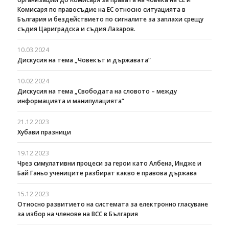
Комисаря по правосъдие на ЕС относно ситуацията в
България и бездействието по сигналите за заплахи срещу
съдия Цариградска и съдия Лазаров.
10.03.2024
Дискусия на тема „Човекът и държавата“
10.02.2024
Дискусия на тема „Свободата на словото – между
информацията и манипулацията“
21.12.2023
Хубави празници
19.12.2023
Чрез симулативни процеси за герои като Албена, Индже и
Бай Ганьо учениците разбират какво е правова държава
15.12.2023
Относно развитието на системата за електронно гласуване
за избор на членове на ВСС в България