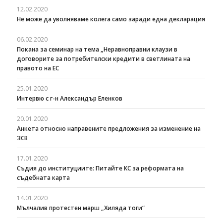
12.02.2020
Не може да уволняваме колега само заради една декларация
06.02.2020
Покана за семинар на тема „Неравноправни клаузи в
договорите за потребителски кредити в светлината на
правото на ЕС
25.01.2020
Интервю с г-н Александър Еленков
20.01.2020
Анкета относно направените предложения за изменение на
ЗСВ
17.01.2020
Съдия до институциите: Питайте КС за реформата на
съдебната карта
14.01.2020
Мълчалив протестен марш „Хиляда тоги“