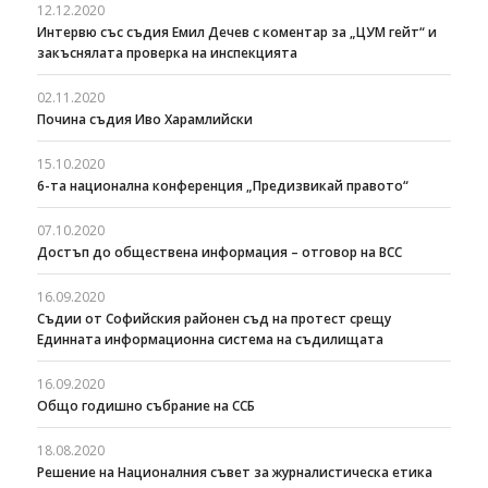
12.12.2020
Интервю със съдия Емил Дечев с коментар за „ЦУМ гейт“ и
закъснялата проверка на инспекцията
02.11.2020
Почина съдия Иво Харамлийски
15.10.2020
6-та национална конференция „Предизвикай правото“
07.10.2020
Достъп до обществена информация – отговор на ВСС
16.09.2020
Съдии от Софийския районен съд на протест срещу
Единната информационна система на съдилищата
16.09.2020
Общо годишно събрание на ССБ
18.08.2020
Решение на Националния съвет за журналистическа етика