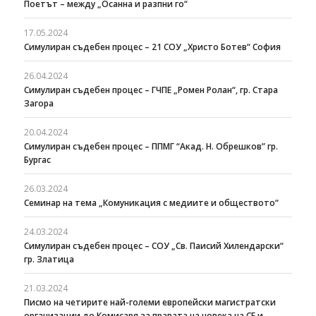
Поетът – между „Осанна и разпни го“
17.05.2024
Симулиран съдебен процес – 21 СОУ „Христо Ботев“ София
26.04.2024
Симулиран съдебен процес – ГЧПЕ „Ромен Ролан“, гр. Стара
Загора
20.04.2024
Симулиран съдебен процес – ППМГ “Акад. Н. Обрешков” гр.
Бургас
26.03.2024
Семинар на тема „Комуникация с медиите и обществото“
24.03.2024
Симулиран съдебен процес – СОУ „Св. Паисий Хилендарски“
гр. Златица
21.03.2024
Писмо на четирите най-големи европейски магистратски
организации до Комисаря за правата на човека на СЕ и