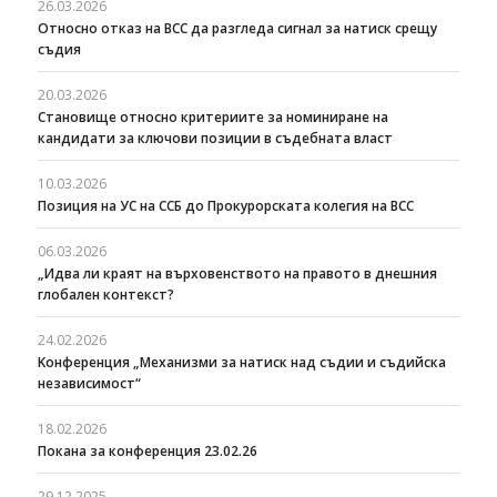
26.03.2026
Относно отказ на ВСС да разгледа сигнал за натиск срещу
съдия
20.03.2026
Становище относно критериите за номиниране на
кандидати за ключови позиции в съдебната власт
10.03.2026
Позиция на УС на ССБ до Прокурорската колегия на ВСС
06.03.2026
„Идва ли краят на върховенството на правото в днешния
глобален контекст?
24.02.2026
Kонференция „Механизми за натиск над съдии и съдийска
независимост“
18.02.2026
Покана за конференция 23.02.26
29.12.2025