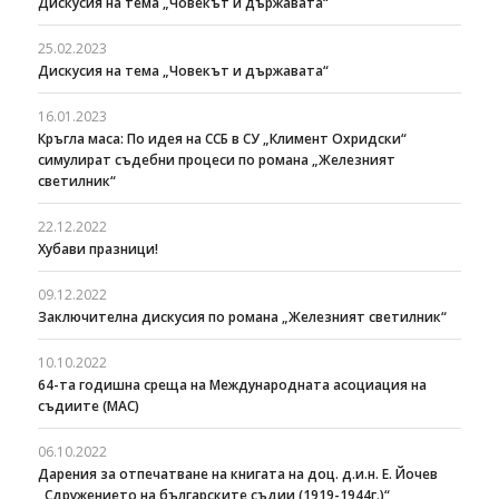
Дискусия на тема „Човекът и държавата“
25.02.2023
Дискусия на тема „Човекът и държавата“
16.01.2023
Кръгла маса: По идея на ССБ в СУ „Климент Охридски“
симулират съдебни процеси по романа „Железният
светилник“
22.12.2022
Хубави празници!
09.12.2022
Заключителна дискусия по романа „Железният светилник“
10.10.2022
64-та годишна среща на Международната асоциация на
съдиите (МАС)
06.10.2022
Дарения за отпечатване на книгата на доц. д.и.н. Е. Йочев
„Сдружението на българските съдии (1919-1944г.)“