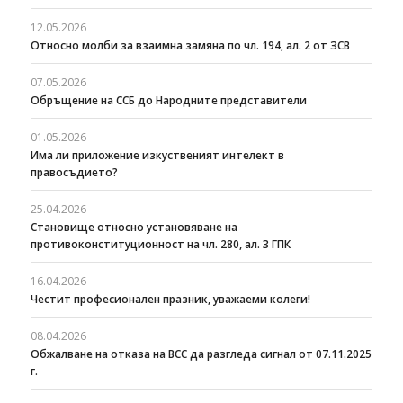
12.05.2026
Относно молби за взаимна замяна по чл. 194, ал. 2 от ЗСВ
07.05.2026
Обръщение на ССБ до Народните представители
01.05.2026
Има ли приложение изкуственият интелект в
правосъдието?
25.04.2026
Становище относно установяване на
противоконституционност на чл. 280, ал. 3 ГПК
16.04.2026
Честит професионален празник, уважаеми колеги!
08.04.2026
Oбжалване на отказа на ВСС да разгледа сигнал от 07.11.2025
г.