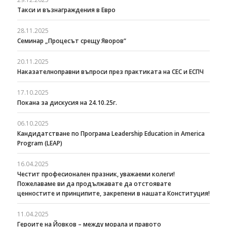
Такси и възнаграждения в Евро
28.11.2025
Семинар „Процесът срещу Яворов“
20.11.2025
Наказателноправни въпроси през практиката на СЕС и ЕСПЧ
17.10.2025
Покана за дискусия на 24.10.25г.
06.10.2025
Кандидатстване по Програма Leadership Education in America
Program (LEAP)
16.04.2025
Честит професионален празник, уважаеми колеги!
Пожелаваме ви да продължавате да отстоявате
ценностите и принципите, закрепени в нашата Конституция!
11.04.2025
Героите на Йовков – между морала и правото