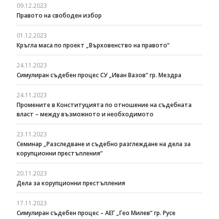
09.12.2023
Правото на свободен избор
01.12.2023
Кръгла маса по проект „Върховенство на правото“
24.11.2023
Симулиран съдебен процес СУ „Иван Вазов“ гр. Мездра
24.11.2023
Промените в Конституцията по отношение на съдебната
власт – между възможното и необходимото
23.11.2023
Семинар „Разследване и съдебно разглеждане на дела за
корупционни престъпления“
20.11.2023
Дела за корупционни престъпления
17.11.2023
Симулиран съдебен процес – АЕГ „Гео Милев“ гр. Русе