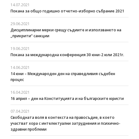
14.07.2021
Покана за общо годишно отчетно-изборно събрание 2021
29.06.2021
Дисциплинарни мерки срещу съдиите и използването на
„прикрити“ санкции
19.06.2021
Покана за международна конференция 30 юни-2 юли 2021г.
14.06.2021
14 юни – Международен ден на справедливия съдебен
процес
16.04.2021
16 април – ден на Конституцията и на българските юристи
07.04.2021
Свободната воля в контекста на правосъдие, в което
участват хора с интелектуални затруднения и психично-
здравни проблеми