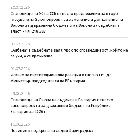
20.07.2026
Становище на УС на ССБ относно предложения за второ
гласуване на Законопроект за изменение и допълнение на
Закона за държавния бюджет и на Закона за съдебната
власт – чл. 218 ЗЕВ
09.07.2026
„Албена“ в съдебната зала: урок по справедливост, който не
се учи, а се преживява
01.07.2026
Искане за институционална реакция относно СРС до
Министър-председателя на РБългария
29.06.2026
Становище на Съюза на съдиите в България относно
законопроекта за държавния бюджет на Република
България за 2026 г.
16.06.2026
Позиция в подкрепа на съдия Цариградска