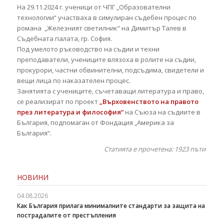
На 29.11.2024 г. ученици от ЧПГ „Образователни
технологии“ участваха в симулиран съдебен процес по
романа „Железният светилник“ на Димитър Талев в
Съдебната палата, гр. София.
Под умелото ръководство на съдии и техни
преподаватели, учениците влязоха в ролите на съдии,
прокурори, частни обвинителни, подсъдима, свидетели и
вещи лица по наказателен процес.
Занятията с учениците, съчетаващи литература и право,
се реализират по проект
„Върховенството на правото
през литература и философия“
на Съюза на съдиите в
България, подпомаган от Фондация „Америка за
България“.
Статията е прочетена: 1923
пъти
НОВИНИ
04.08.2026
Как България прилага минималните стандарти за защита на
пострадалите от престъпления