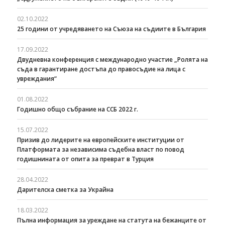
02.10.2022
25 години от учредяването на Съюза на съдиите в България
17.09.2022
Двудневна конференция с международно участие „Ролята на
съда в гарантиране достъпа до правосъдие на лица с
увреждания“
01.08.2022
Годишно общо събрание на ССБ 2022 г.
15.07.2022
Призив до лидерите на европейските институции от
Платформата за независима съдебна власт по повод
годишнината от опита за преврат в Турция
28.04.2022
Дарителска сметка за Украйна
18.03.2022
Пълна информация за уреждане на статута на бежанците от