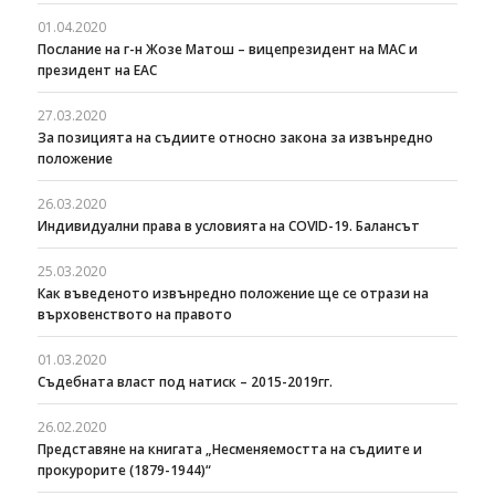
01.04.2020
Послание на г-н Жозе Матош – вицепрезидент на МАС и
президент на ЕАС
27.03.2020
За позицията на съдиите относно закона за извънредно
положение
26.03.2020
Индивидуални права в условията на COVID-19. Балансът
25.03.2020
Как въведеното извънредно положение ще се отрази на
върховенството на правото
01.03.2020
Съдебната власт под натиск – 2015-2019гг.
26.02.2020
Представяне на книгата „Несменяемостта на съдиите и
прокурорите (1879-1944)“