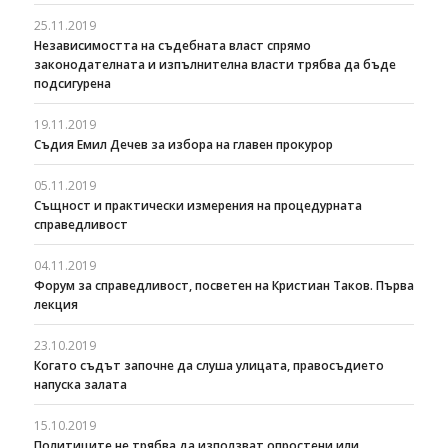
25.11.2019
Независимостта на съдебната власт спрямо
законодателната и изпълнителна власти трябва да бъде
подсигурена
19.11.2019
Съдия Емил Дечев за избора на главен прокурор
05.11.2019
Същност и практически измерения на процедурната
справедливост
04.11.2019
Форум за справедливост, посветен на Кристиан Таков. Първа
лекция
23.10.2019
Когато съдът започне да слуша улицата, правосъдието
напуска залата
15.10.2019
Политиците не трябва да използват опростени или