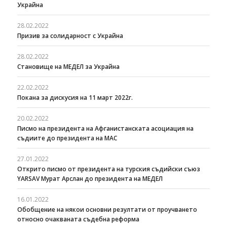
Украйна
28.02.2022
Призив за солидарност с Украйна
28.02.2022
Становище на МЕДЕЛ за Украйна
22.02.2022
Покана за дискусия на 11 март 2022г.
20.02.2022
Писмо на президента на Афганистанската асоциация на
съдиите до президента на МАС
27.01.2022
Открито писмо от президента на турския съдийски съюз
YARSAV Мурат Арслан до президента на МЕДЕЛ
16.01.2022
Обобщение на някои основни резултати от проучването
относно очакваната съдебна реформа