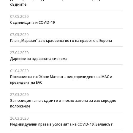
съдиите
07.05.2020
Съдилищата и COVID-19
07.05.2020
План „Маршал“ за върховенството на правото в Европа
27.04.2020
Дарение за здравната система
01.04.2020
Послание на г-н Жозе Матош – вицепрезидент на МАС и
президент на ЕАС
27.03.2020
За позицията на съдиите относно закона за извънредно
положение
26.03.2020
Индивидуални права в условията на COVID-19. Балансът