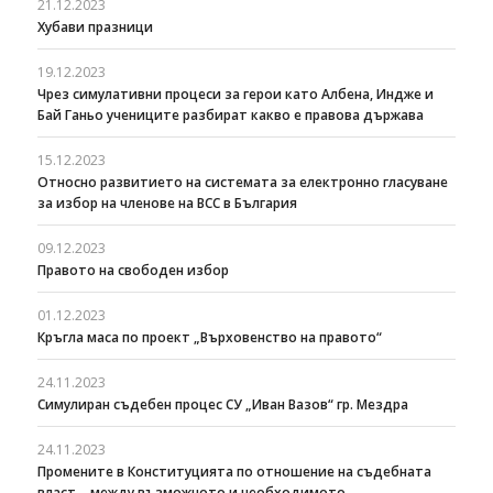
21.12.2023
Хубави празници
19.12.2023
Чрез симулативни процеси за герои като Албена, Индже и
Бай Ганьо учениците разбират какво е правова държава
15.12.2023
Относно развитието на системата за електронно гласуване
за избор на членове на ВСС в България
09.12.2023
Правото на свободен избор
01.12.2023
Кръгла маса по проект „Върховенство на правото“
24.11.2023
Симулиран съдебен процес СУ „Иван Вазов“ гр. Мездра
24.11.2023
Промените в Конституцията по отношение на съдебната
власт – между възможното и необходимото