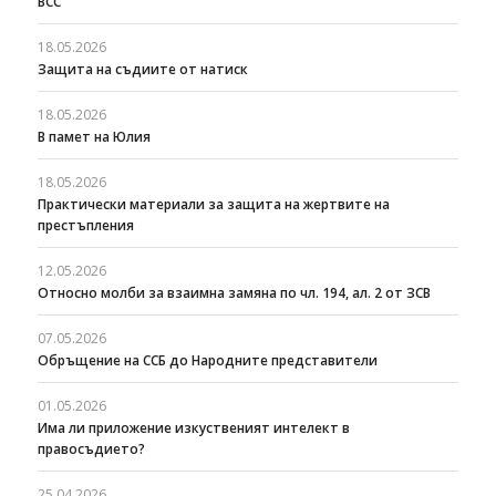
ВСС
18.05.2026
Защита на съдиите от натиск
18.05.2026
В памет на Юлия
18.05.2026
Практически материали за защита на жертвите на
престъпления
12.05.2026
Относно молби за взаимна замяна по чл. 194, ал. 2 от ЗСВ
07.05.2026
Обръщение на ССБ до Народните представители
01.05.2026
Има ли приложение изкуственият интелект в
правосъдието?
25.04.2026