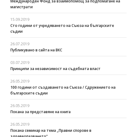
Международен Фонд за взаимопомощ за подпомагане на
магистрати
15.09.2019
Сто години от учредяването на Съюза на българските
съдии
26.07.2019
Публикувано в сайта на ВКС
03.07.2019
Принципи за независимост на съдебната власт
26.05.2019
100 години от създаването на Съюза / Сдружението на
българските съдии
26.05.2019
Покана за представяне на книга
26.05.2019
Покана семинар на тема „Правни спорове в
здравеопазването“