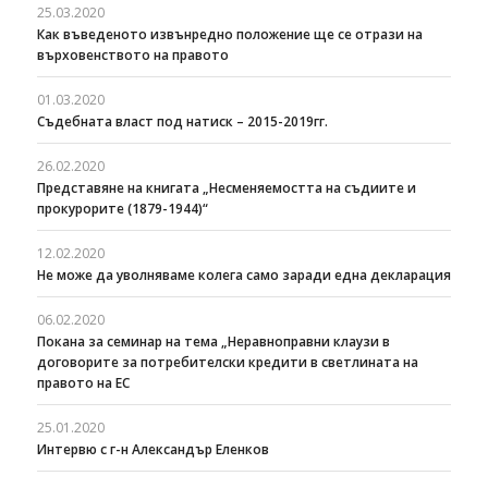
25.03.2020
Как въведеното извънредно положение ще се отрази на
върховенството на правото
01.03.2020
Съдебната власт под натиск – 2015-2019гг.
26.02.2020
Представяне на книгата „Несменяемостта на съдиите и
прокурорите (1879-1944)“
12.02.2020
Не може да уволняваме колега само заради една декларация
06.02.2020
Покана за семинар на тема „Неравноправни клаузи в
договорите за потребителски кредити в светлината на
правото на ЕС
25.01.2020
Интервю с г-н Александър Еленков