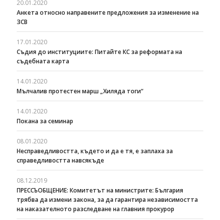
20.01.2020
Анкета относно направените предложения за изменение на
ЗСВ
17.01.2020
Съдия до институциите: Питайте КС за реформата на
съдебната карта
14.01.2020
Мълчалив протестен марш „Хиляда тоги“
14.01.2020
Покана за семинар
08.01.2020
Несправедливостта, където и да е тя, е заплаха за
справедливостта навсякъде
08.12.2019
ПРЕССЪОБЩЕНИЕ: Комитетът на министрите: България
трябва да измени закона, за да гарантира независимостта
на наказателното разследване на главния прокурор