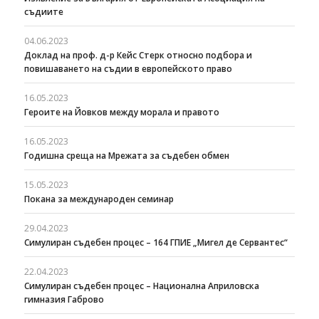
съдиите
04.06.2023
Доклад на проф. д-р Кейс Стерк относно подбора и
повишаването на съдии в европейското право
16.05.2023
Героите на Йовков между морала и правото
16.05.2023
Годишна среща на Мрежата за съдебен обмен
15.05.2023
Покана за международен семинар
29.04.2023
Симулиран съдебен процес – 164 ГПИЕ „Мигел де Сервантес“
22.04.2023
Симулиран съдебен процес – Национална Априловска
гимназия Габрово