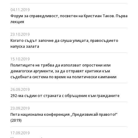
04.11.2019
Форум за справедливост, посветен на Кристиан Таков. Първа
лекция
23.10.2019
Когато съдът започне да слуша улицата, правосъдието
напуска залата
15.10.2019
Политиците не трябва да използват опростени или
демагогски аргументи, за да отправят критики към
съдебната система по време на политически кампании
26.09.2019
292-ма съдии от страната с обръщение към гражданите
23.09.2019
Пета национална конференция „Предизвикай правото!“
(2019)
17.09.2019