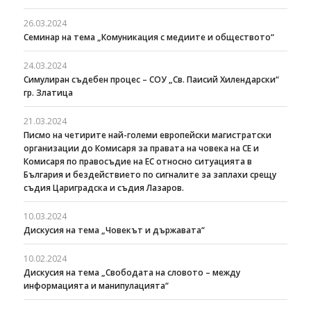
26.03.2024
Семинар на тема „Комуникация с медиите и обществото“
24.03.2024
Симулиран съдебен процес – СОУ „Св. Паисий Хилендарски“
гр. Златица
21.03.2024
Писмо на четирите най-големи европейски магистратски
организации до Комисаря за правата на човека на СЕ и
Комисаря по правосъдие на ЕС относно ситуацията в
България и бездействието по сигналите за заплахи срещу
съдия Цариградска и съдия Лазаров.
10.03.2024
Дискусия на тема „Човекът и държавата“
10.02.2024
Дискусия на тема „Свободата на словото – между
информацията и манипулацията“