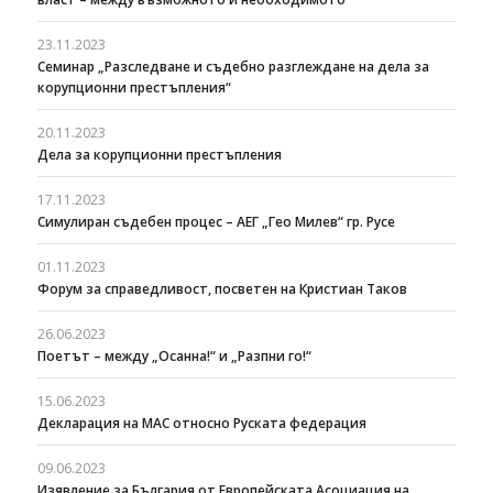
23.11.2023
Семинар „Разследване и съдебно разглеждане на дела за
корупционни престъпления“
20.11.2023
Дела за корупционни престъпления
17.11.2023
Симулиран съдебен процес – АЕГ „Гео Милев“ гр. Русе
01.11.2023
Форум за справедливост, посветен на Кристиан Таков
26.06.2023
Поетът – между „Осанна!“ и „Разпни го!“
15.06.2023
Декларация на МАС относно Руската федерация
09.06.2023
Изявление за България от Европейската Асоциация на