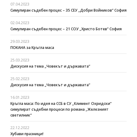
07.04.2023
Симулиран съдебен процес – 35 СЕУ „Добри Войников“ София
02.04.2023
Симулиран съдебен процес – 21 СОУ „Христо Ботев“ София
29.03.2023
ПОКАНА за Кръгла маса
25.03.2023
Дискусия на тема „Човекът и държавата“
25.02.2023
Дискусия на тема „Човекът и държавата“
16.01.2023
Кръгла маса: По идея на ССБ в СУ „Климент Охридски“
симулират съдебни процеси по романа „Железният
светилник“
22.12.2022
Хубави празници!