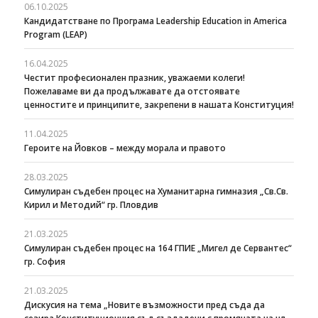
06.10.2025
Кандидатстване по Програма Leadership Education in America
Program (LEAP)
16.04.2025
Честит професионален празник, уважаеми колеги!
Пожелаваме ви да продължавате да отстоявате
ценностите и принципите, закрепени в нашата Конституция!
11.04.2025
Героите на Йовков – между морала и правото
28.03.2025
Симулиран съдебен процес на Хуманитарна гимназия „Св.Св.
Кирил и Методий“ гр. Пловдив
21.03.2025
Симулиран съдебен процес на 164 ГПИЕ „Мигел де Сервантес“
гр. София
21.03.2025
Дискусия на тема „Новите възможности пред съда да