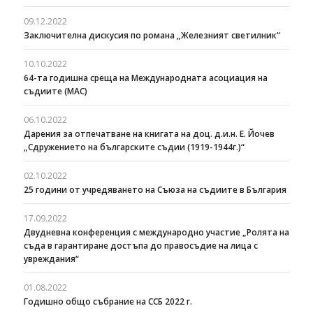
09.12.2022
Заключителна дискусия по романа „Железният светилник“
10.10.2022
64-та годишна среща на Международната асоциация на
съдиите (МАС)
06.10.2022
Дарения за отпечатване на книгата на доц. д.и.н. Е. Йочев
„Сдружението на българските съдии (1919-1944г.)“
02.10.2022
25 години от учредяването на Съюза на съдиите в България
17.09.2022
Двудневна конференция с международно участие „Ролята на
съда в гарантиране достъпа до правосъдие на лица с
увреждания“
01.08.2022
Годишно общо събрание на ССБ 2022 г.