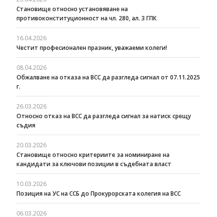
Становище относно установяване на
противоконституционност на чл. 280, ал. 3 ГПК
16.04.2026
Честит професионален празник, уважаеми колеги!
08.04.2026
Oбжалване на отказа на ВСС да разгледа сигнал от 07.11.2025
г.
26.03.2026
Относно отказ на ВСС да разгледа сигнал за натиск срещу
съдия
20.03.2026
Становище относно критериите за номиниране на
кандидати за ключови позиции в съдебната власт
10.03.2026
Позиция на УС на ССБ до Прокурорската колегия на ВСС
06.03.2026