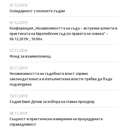
01.12.2019
Солидарност с полските съдии
01.12.2019
Конференция „Независимостта на съда – актуални аспекти в
практиката на Европейския съд по правата на човека“ –
06.12.2019г., 10:00ч.
27.11.2019
Фонд за взаимопомощ
25.11.2019
Независимостта на съдебната власт спрямо
законодателната и изпълнителна власти трябва да бъде
подсигурена
19.11.2019
Съдия Емил Дечев за избора на главен прокурор
05.11.2019
Същност и практически измерения на процедурната
справедливост