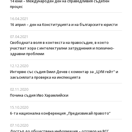
14 юни – Международен ден на справедливия съдебен
процес
16.04.2021
16 април – ден на Конституцията и на българските юристи
07.04.2021
Свободната воля в контекста на правосъдие, в което
участват хора с интелектуални затруднения и психично-
здравни проблеми
12.12.2020
Интервю със съдия Емил Дечев с коментар за „ЦУМ гейт“ и
закъснялата проверка на инспекцията
02.11.2020
Почина съдия Иво Харамлийски
15.10.2020
6-та национална конференция „Предизвикай правото“
07.10.2020
Достъп до обществена информация – отговор на ВСС