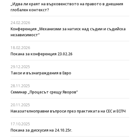
„Идва ли краят на върховенството на правото в днешния
глобален контекст?
24.02.2026
Kонференция „Механизми за натиск над съдии и съдийска
независимост“
18.02.2026
Покана за конференция 23.02.26
29.12.2025
Такси и възнаграждения в Евро
28.11.2025
Семинар „Процесът срещу Яворов“
20.11.2025
Наказателноправни въпроси през практиката на СЕС и ЕСПЧ
17.10.2025
Покана за дискусия на 24.10.25г.