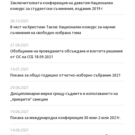
Заключителната конференция на деветия Национален
конкурс за студентски съчинения, издание 2019 г
28.10.2021
В чест на Кристиан Таков: Национален конкурс за научни
съчинения на свободно избрана тема
27.09.2021
Oбобщение на проведените обсъждане и взетите решения
от ОС на ССБ 18.09.2021
14.07.2021
Покана за общо годишно отчетно-изборно събрание 2021
29.06.2021
Дисциплинарни мерки срещу съдиите и използването на
„прикрити“ санкции
19.06.2021
Покана за международна конференция 30 юни-2 юли 2021г.
14.06.2021