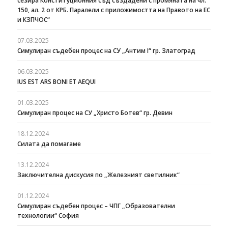
сезира Конституционния съд създадени с промяната на чл.
150, ал. 2 от КРБ. Паралели с приложимостта на Правото на ЕС
и КЗПЧОС“
07.03.2025
Симулиран съдебен процес на СУ „Антим I“ гр. Златоград
06.03.2025
IUS EST ARS BONI ET AEQUI
01.03.2025
Симулиран процес на СУ „Христо Ботев“ гр. Девин
18.12.2024
Силата да помагаме
13.12.2024
Заключителна дискусия по „Железният светилник“
01.12.2024
Симулиран съдебен процес – ЧПГ „Образователни
технологии“ София