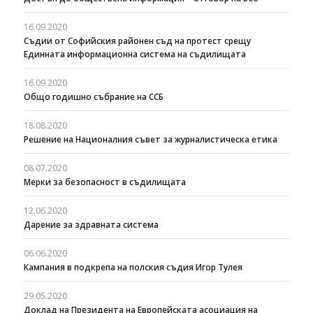
16.09.2020
Съдии от Софийския районен съд на протест срещу
Единната информационна система на съдилищата
16.09.2020
Общо годишно събрание на ССБ
18.08.2020
Решение на Националния съвет за журналистическа етика
08.07.2020
Мерки за безопасност в съдилищата
12.06.2020
Дарение за здравната система
06.06.2020
Кампания в подкрепа на полския съдия Игор Тулея
29.05.2020
Доклад на Президента на Европейската асоциация на