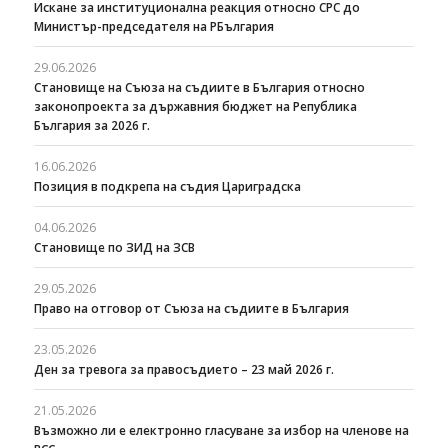
Искане за институционална реакция относно СРС до
Министър-председателя на РБългария
29.06.2026
Становище на Съюза на съдиите в България относно
законопроекта за държавния бюджет на Република
България за 2026 г.
16.06.2026
Позиция в подкрепа на съдия Цариградска
04.06.2026
Становище по ЗИД на ЗСВ
29.05.2026
Право на отговор от Съюза на съдиите в България
23.05.2026
Ден за тревога за правосъдието – 23 май 2026 г.
21.05.2026
Възможно ли е електронно гласуване за избор на членове на